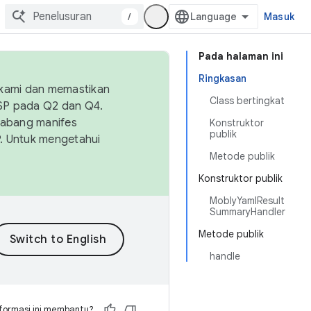
/
Masuk
Pada halaman ini
Ringkasan
 kami dan memastikan
Class bertingkat
OSP pada Q2 dan Q4.
Cabang manifes
Konstruktor
publik
SP. Untuk mengetahui
Metode publik
Konstruktor publik
MoblyYamlResult
SummaryHandler
Metode publik
handle
formasi ini membantu?