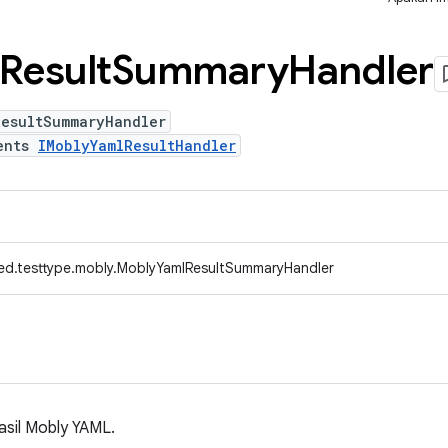
Result
Summary
Handler
ResultSummaryHandler
ents
IMoblyYamlResultHandler
ed.testtype.mobly.MoblyYamlResultSummaryHandler
asil Mobly YAML.