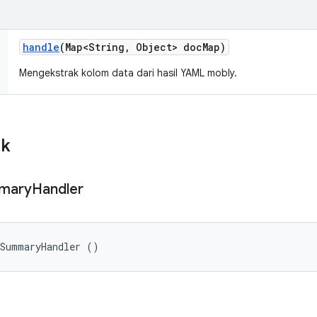
handle
(Map<String
,
Object> doc
Map)
Mengekstrak kolom data dari hasil YAML mobly.
ik
mary
Handler
tSummaryHandler ()