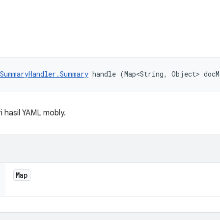
tSummaryHandler.Summary
 handle (Map<String, Object> docM
 hasil YAML mobly.
Map