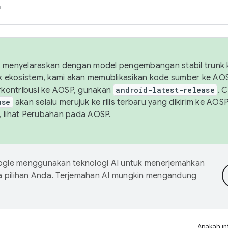
h
uk menyelaraskan dengan model pengembangan stabil trunk
tuk ekosistem, kami akan memublikasikan kode sumber ke A
kontribusi ke AOSP, gunakan
android-latest-release
. 
ase
akan selalu merujuk ke rilis terbaru yang dikirim ke AO
 lihat
Perubahan pada AOSP
.
gle menggunakan teknologi AI untuk menerjemahkan
a pilihan Anda. Terjemahan AI mungkin mengandung
Apakah in