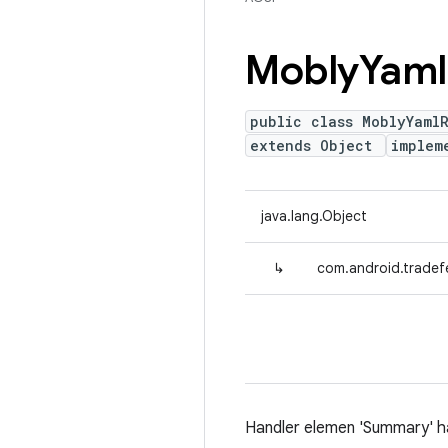
Mobly
Yaml
public class MoblyYaml
extends Object
implem
java.lang.Object
↳
com.android.tradef
Handler elemen 'Summary' h