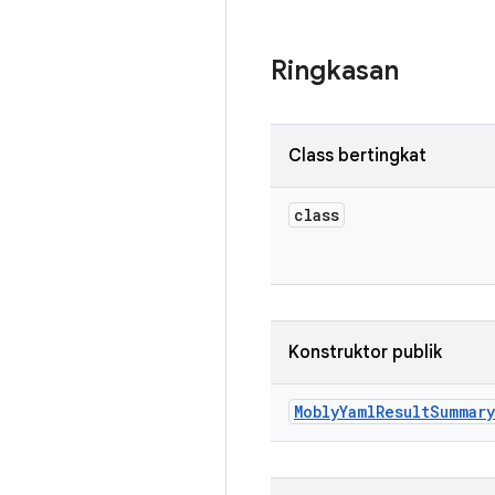
Ringkasan
Class bertingkat
class
Konstruktor publik
Mobly
Yaml
Result
Summary