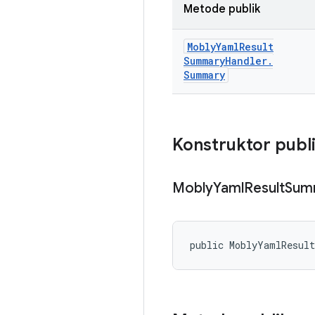
Metode publik
Mobly
Yaml
Result
Summary
Handler
.
Summary
Konstruktor publ
Mobly
Yaml
Result
Sum
public MoblyYamlResul