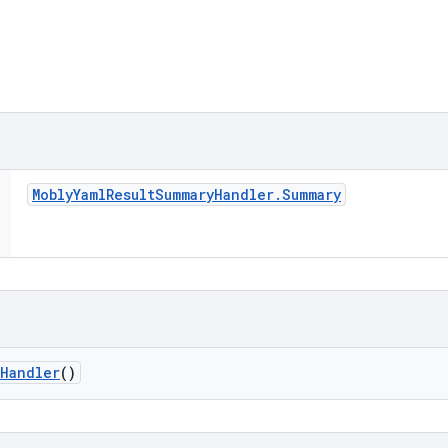
Mobly
Yaml
Result
Summary
Handler
.
Summary
Handler
()