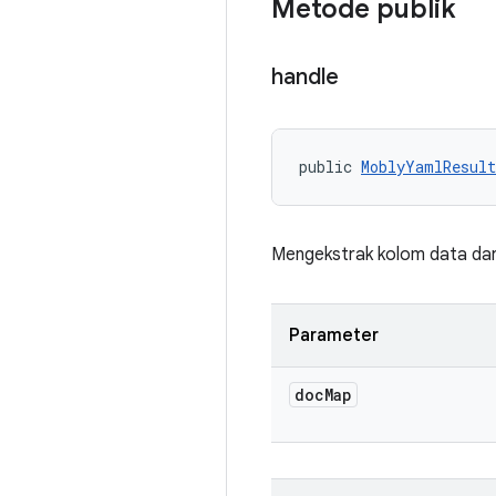
Metode publik
handle
public 
MoblyYamlResul
Mengekstrak kolom data dari
Parameter
doc
Map