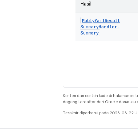
Hasil
Mobly
Yaml
Result
Summary
Handler
.
Summary
Konten dan contoh kode di halaman ini t
dagang terdaftar dari Oracle dan/atau af
Terakhir diperbarui pada 2026-06-22 U