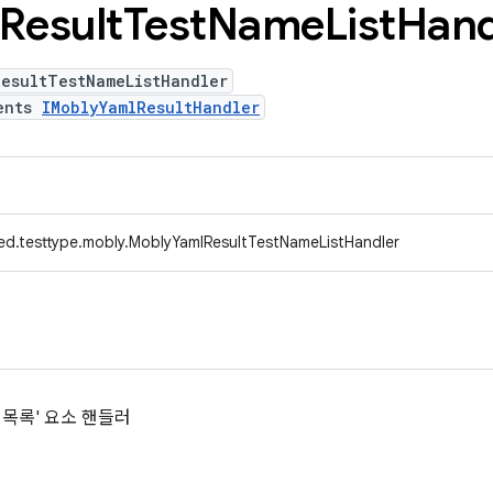
Result
Test
Name
List
Hand
ResultTestNameListHandler
ents
IMoblyYamlResultHandler
ed.testtype.mobly.MoblyYamlResultTestNameListHandler
름 목록' 요소 핸들러