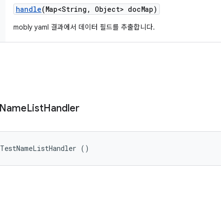
handle
(Map<String
,
Object> doc
Map)
mobly yaml 결과에서 데이터 필드를 추출합니다.
Name
List
Handler
tTestNameListHandler ()