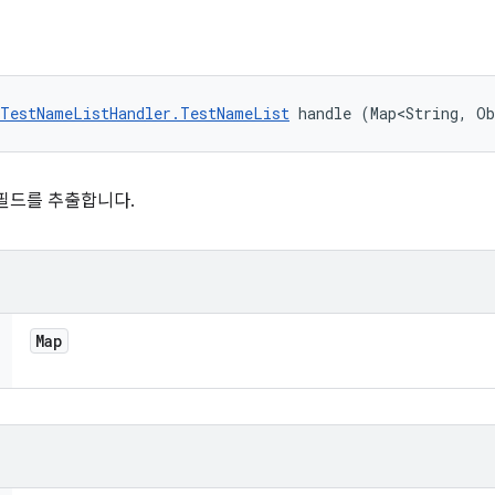
tTestNameListHandler.TestNameList
 handle (Map<String, O
터 필드를 추출합니다.
Map