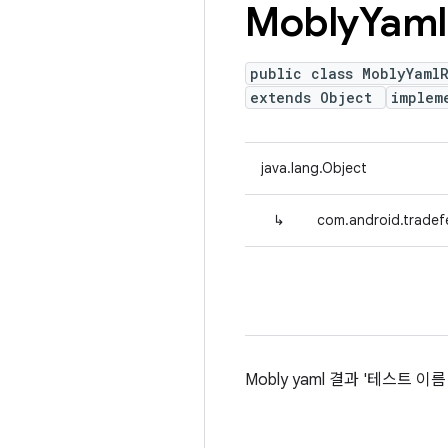
Mobly
Yaml
public class MoblyYaml
extends Object
implem
java.lang.Object
↳
com.android.tradef
Mobly yaml 결과 '테스트 이