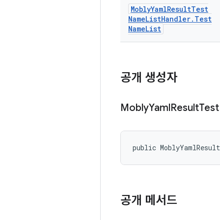
Mobly
Yaml
Result
Test
Name
List
Handler
.
Test
Name
List
공개 생성자
Mobly
Yaml
Result
Test
public MoblyYamlResul
공개 메서드