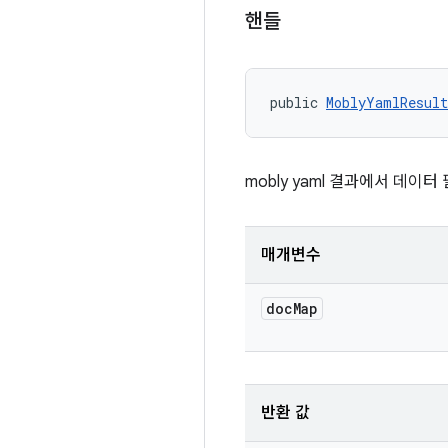
핸들
public 
MoblyYamlResul
mobly yaml 결과에서 데이
매개변수
doc
Map
반환 값