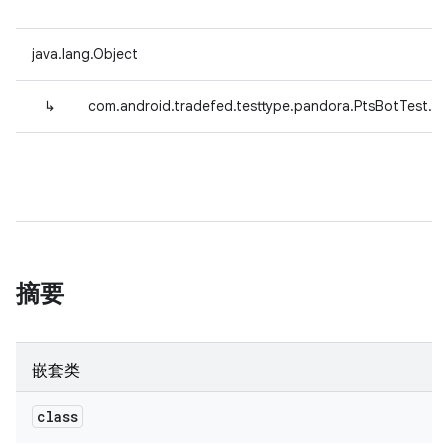
java.lang.Object
↳
com.android.tradefed.testtype.pandora.PtsBotTest.Te
摘要
嵌套类
class