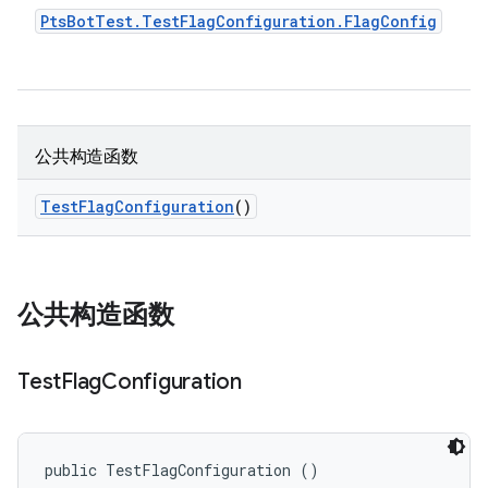
Pts
Bot
Test
.
Test
Flag
Configuration
.
Flag
Config
公共构造函数
Test
Flag
Configuration
()
公共构造函数
Test
Flag
Configuration
public TestFlagConfiguration ()