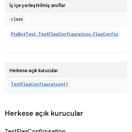
İç içe yerleştirilmiş sınıflar
class
Pts
Bot
Test
.
Test
Flag
Configuration
.
Flag
Config
Herkese açık kurucular
Test
Flag
Configuration
()
Herkese açık kurucular
Test
Flag
Configuration