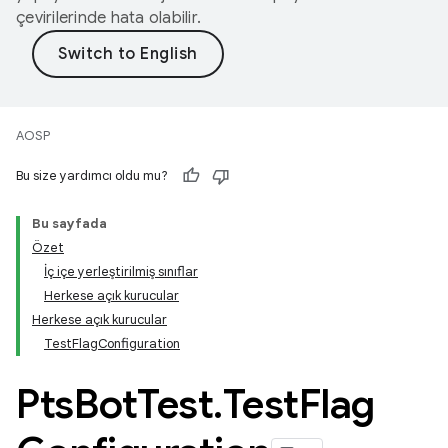
çevirilerinde hata olabilir.
AOSP
Bu size yardımcı oldu mu?
Bu sayfada
Özet
İç içe yerleştirilmiş sınıflar
Herkese açık kurucular
Herkese açık kurucular
TestFlagConfiguration
Pts
Bot
Test
.
Test
Flag