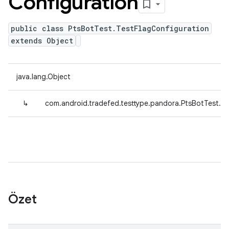
Configuration
public class PtsBotTest.TestFlagConfiguration
extends Object
java.lang.Object
↳
com.android.tradefed.testtype.pandora.PtsBotTest.Te
Özet