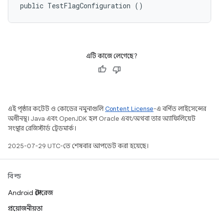
public TestFlagConfiguration ()
এটি কাজে লেগেছে?
এই পৃষ্ঠার কন্টেন্ট ও কোডের নমুনাগুলি
Content License
-এ বর্ণিত লাইসেন্সের
অধীনস্থ। Java এবং OpenJDK হল Oracle এবং/অথবা তার অ্যাফিলিয়েট
সংস্থার রেজিস্টার্ড ট্রেডমার্ক।
2025-07-29 UTC-তে শেষবার আপডেট করা হয়েছে।
বিল্ড
Android স্টোরেজ
প্রয়োজনীয়তা