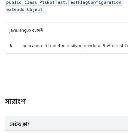
public class PtsBotTest.TestFlagConfiguration
extends Object
java.lang.অবজেক্ট
↳
com.android.tradefed.testtype.pandora.PtsBotTest.Test
সারাংশ
নেস্টেড ক্লাস