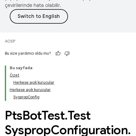
çevirilerinde hata olabilir.
AOSP
Bu size yardımcı oldu mu?
Bu sayfada
Özet
Herkese açık kurucular
Herkese açık kurucular
SyspropConfig
Pts
Bot
Test
.
Test
Sysprop
Configuration
.