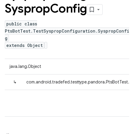
Sysprop
Config
public class
PtsBotTest.TestSyspropConfiguration.SyspropConfi
g
extends Object
java.lang.Object
↳
com.android.tradefed.testtype.pandora.PtsBotTest.T