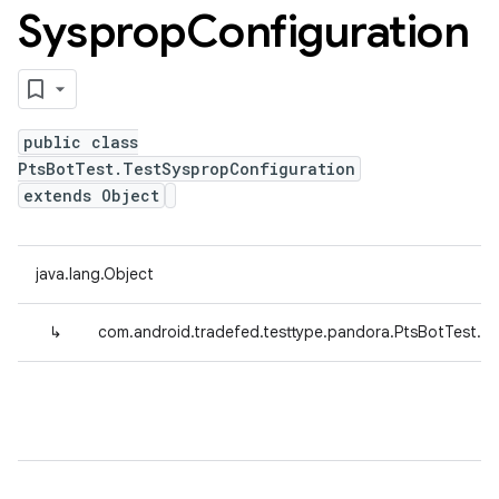
Sysprop
Configuration
public class
PtsBotTest.TestSyspropConfiguration
extends Object
java.lang.Object
↳
com.android.tradefed.testtype.pandora.PtsBotTest.T