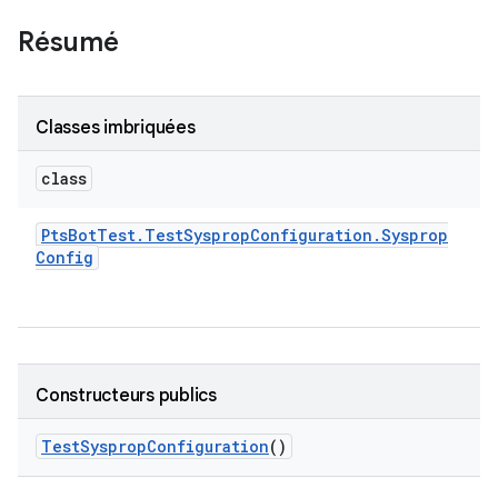
Résumé
Classes imbriquées
class
Pts
Bot
Test
.
Test
Sysprop
Configuration
.
Sysprop
Config
Constructeurs publics
Test
Sysprop
Configuration
()