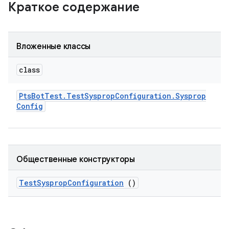
Краткое содержание
Вложенные классы
class
Pts
Bot
Test
.
Test
Sysprop
Configuration
.
Sysprop
Config
Общественные конструкторы
Test
Sysprop
Configuration
()