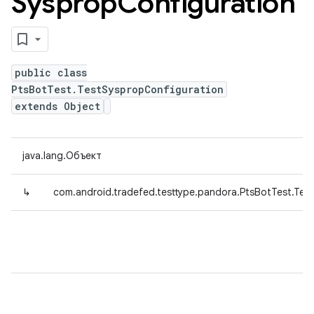
Sysprop
Configuration
public class
PtsBotTest.TestSyspropConfiguration
extends Object
java.lang.Объект
↳
com.android.tradefed.testtype.pandora.PtsBotTest.Tes