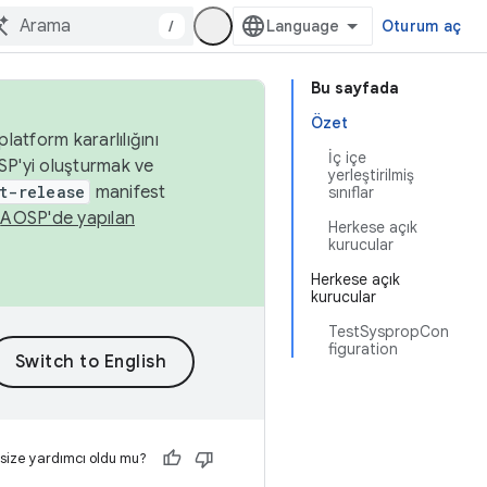
/
Oturum aç
Bu sayfada
Özet
latform kararlılığını
İç içe
SP'yi oluşturmak ve
yerleştirilmiş
t-release
manifest
sınıflar
n
AOSP'de yapılan
Herkese açık
kurucular
Herkese açık
kurucular
TestSyspropCon
figuration
 size yardımcı oldu mu?