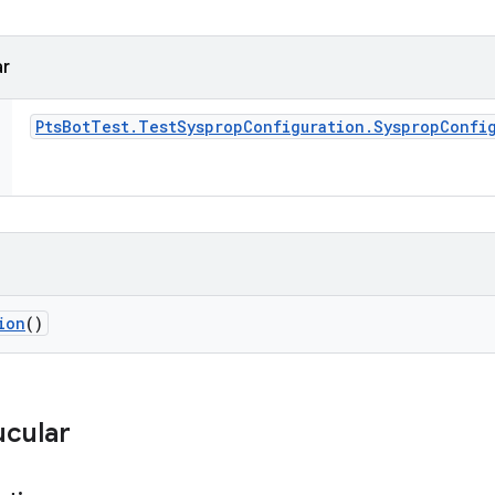
ar
Pts
Bot
Test
.
Test
Sysprop
Configuration
.
Sysprop
Confi
ion
()
ucular