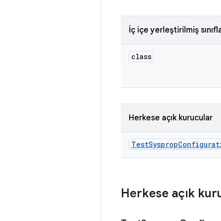
İç içe yerleştirilmiş sınıfl
class
Herkese açık kurucular
Test
Sysprop
Configurat
Herkese açık kur