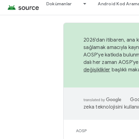
Dokümanlar
Android Kod Arama
2026'dan itibaren, ana k
sağlamak amacıyla kayn
AOSP'ye katkıda bulunm
dalı her zaman AOSP'ye 
değişiklikler
başlıklı maka
Goog
zeka teknolojisini kullanı
AOSP