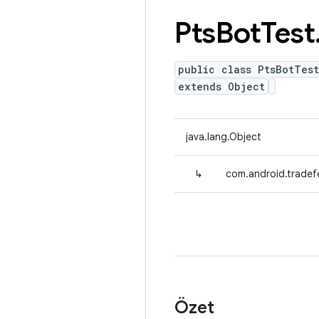
Pts
Bot
Test
public class PtsBotTes
extends Object
java.lang.Object
↳
com.android.tradef
Özet