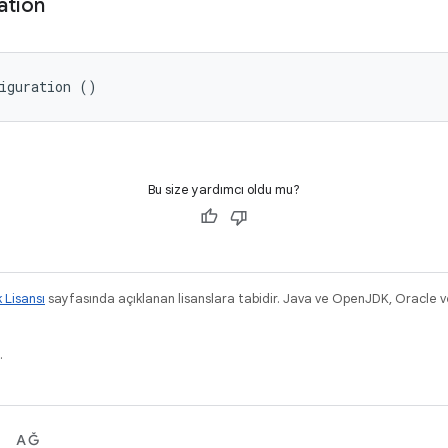
ation
iguration ()
Bu size yardımcı oldu mu?
k Lisansı
sayfasında açıklanan lisanslara tabidir. Java ve OpenJDK, Oracle ve/v
.
AĞ