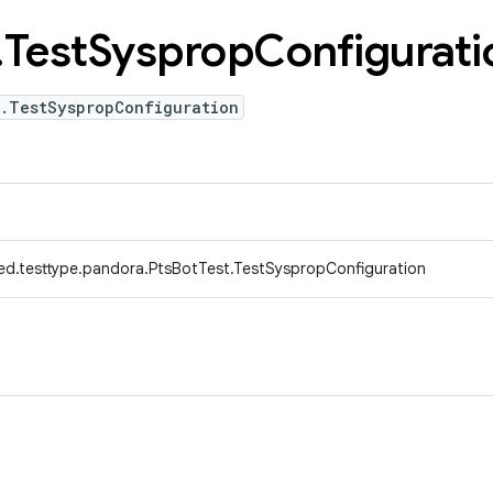
.
Test
Sysprop
Configurati
t.TestSyspropConfiguration
ed.testtype.pandora.PtsBotTest.TestSyspropConfiguration