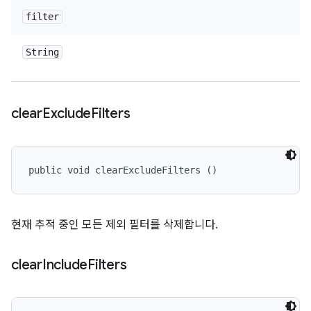
filter
String
clear
Exclude
Filters
public void clearExcludeFilters ()
현재 추적 중인 모든 제외 필터를 삭제합니다.
clear
Include
Filters