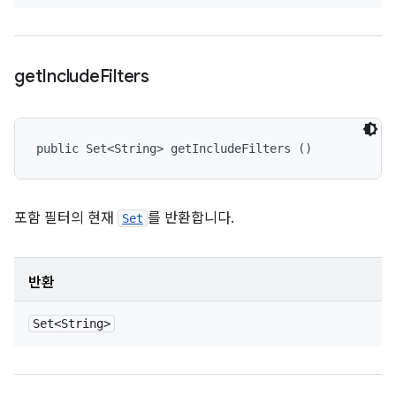
get
Include
Filters
public Set<String> getIncludeFilters ()
포함 필터의 현재
를 반환합니다.
Set
반환
Set<String>