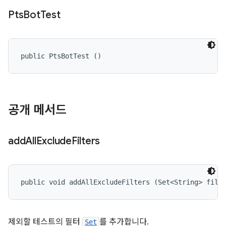
Pts
Bot
Test
public PtsBotTest ()
공개 메서드
add
All
Exclude
Filters
public void addAllExcludeFilters (Set<String> filt
제외할 테스트의 필터
를 추가합니다.
Set