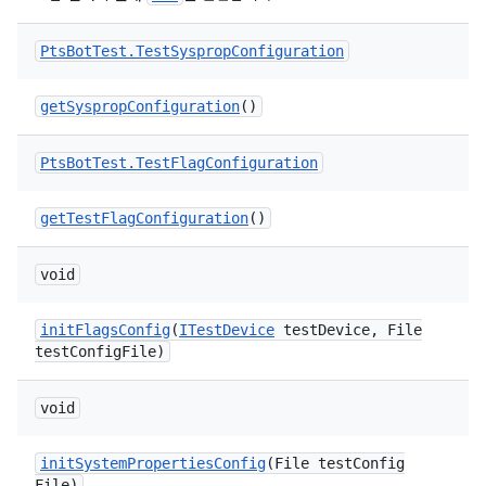
Pts
Bot
Test
.
Test
Sysprop
Configuration
get
Sysprop
Configuration
()
Pts
Bot
Test
.
Test
Flag
Configuration
get
Test
Flag
Configuration
()
void
init
Flags
Config
(
ITest
Device
test
Device
,
File
test
Config
File)
void
init
System
Properties
Config
(File test
Config
File)