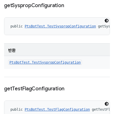
get
Sysprop
Configuration
public 
PtsBotTest.TestSyspropConfiguration
 getSysp
반환
Pts
Bot
Test
.
Test
Sysprop
Configuration
get
Test
Flag
Configuration
public 
PtsBotTest.TestFlagConfiguration
 getTestFla