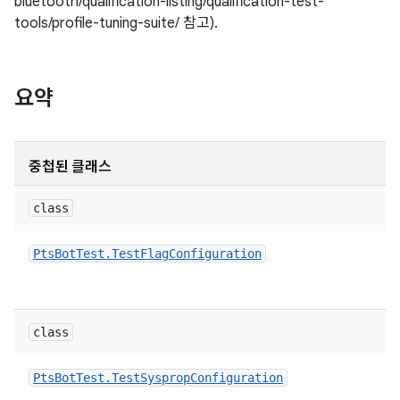
bluetooth/qualification-listing/qualification-test-
tools/profile-tuning-suite/ 참고).
요약
중첩된 클래스
class
Pts
Bot
Test
.
Test
Flag
Configuration
class
Pts
Bot
Test
.
Test
Sysprop
Configuration