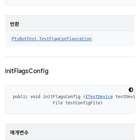
반환
Pts
Bot
Test
.
Test
Flag
Configuration
init
Flags
Config
public void initFlagsConfig (
ITestDevice
 testDevice
                File testConfigFile)
매개변수