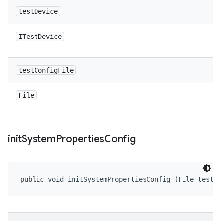
test
Device
ITest
Device
test
Config
File
File
init
System
Properties
Config
public void initSystemPropertiesConfig (File testC