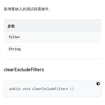
新增要納入的測試篩選條件。
參數
filter
String
clear
Exclude
Filters
public void clearExcludeFilters ()