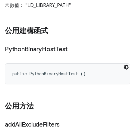
常數值： "LD_LIBRARY_PATH"
公用建構函式
Python
Binary
Host
Test
public PythonBinaryHostTest ()
公用方法
add
All
Exclude
Filters