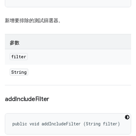
新增要排除的測試篩選器。
參數
filter
String
add
Include
Filter
public void addIncludeFilter (String filter)