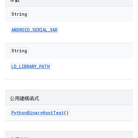
常數
String
ANDROID
_
SERIAL
_
VAR
String
LD
_
LIBRARY
_
PATH
公用建構函式
Python
Binary
Host
Test
()