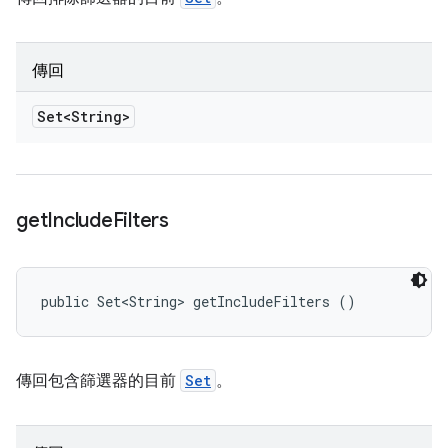
傳回
Set<String>
get
Include
Filters
public Set<String> getIncludeFilters ()
傳回包含篩選器的目前
Set
。