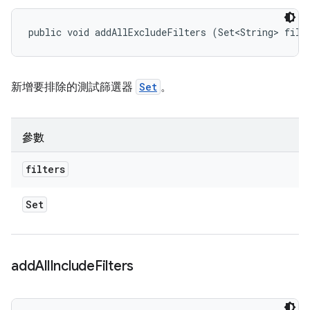
public void addAllExcludeFilters (Set<String> filt
新增要排除的測試篩選器
Set
。
參數
filters
Set
add
All
Include
Filters