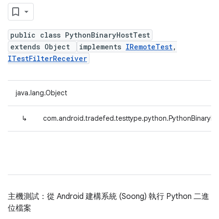
public class PythonBinaryHostTest
extends Object
implements
IRemoteTest
,
ITestFilterReceiver
java.lang.Object
↳
com.android.tradefed.testtype.python.PythonBinaryH
主機測試：從 Android 建構系統 (Soong) 執行 Python 二進
位檔案