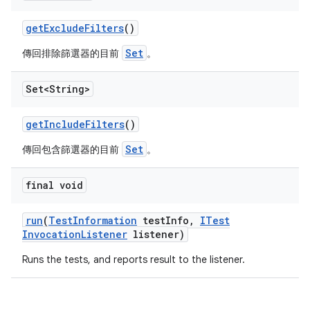
get
Exclude
Filters
()
Set
傳回排除篩選器的目前
。
Set<String>
get
Include
Filters
()
Set
傳回包含篩選器的目前
。
final void
run
(
Test
Information
test
Info
,
ITest
Invocation
Listener
listener)
Runs the tests, and reports result to the listener.