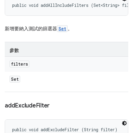
public void addAllIncludeFilters (Set<String> filt
新增要納入測試的篩選器
Set
。
參數
filters
Set
add
Exclude
Filter
public void addExcludeFilter (String filter)