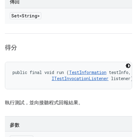
傳回
Set<String>
得分
public final void run (
TestInformation
 testInfo, 

ITestInvocationListener
 listener)
執行測試，並向接聽程式回報結果。
參數