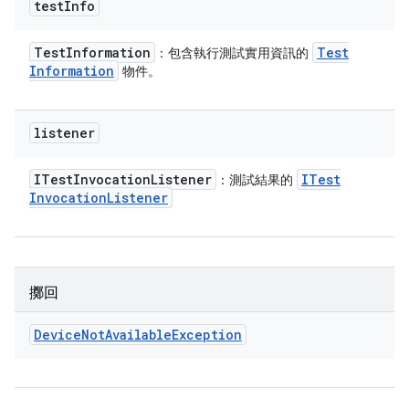
test
Info
Test
Information
Test
：包含執行測試實用資訊的
Information
物件。
listener
ITest
Invocation
Listener
ITest
：測試結果的
Invocation
Listener
擲回
Device
Not
Available
Exception