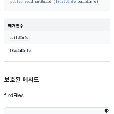
public void setBuild (
IBuildInfo
 buildInfo)
매개변수
build
Info
IBuild
Info
보호된 메서드
find
Files