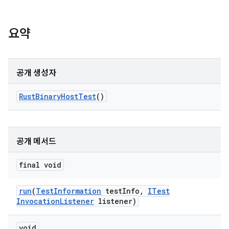
요약
공개 생성자
Rust
Binary
Host
Test
()
공개 메서드
final void
run
(
Test
Information
test
Info
,
ITest
Invocation
Listener
listener)
void