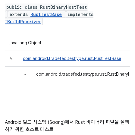
public class RustBinaryHostTest
extends
RustTestBase
implements
IBuildReceiver
java.lang.Object
↳
com.android.tradefed.testtype.rust.RustTestBase
↳
com.android.tradefed.testtype.rust.RustBinaryHo
Android 빌드 시스템 (Soong)에서 Rust 바이너리 파일을 실행
하기 위한 호스트 테스트