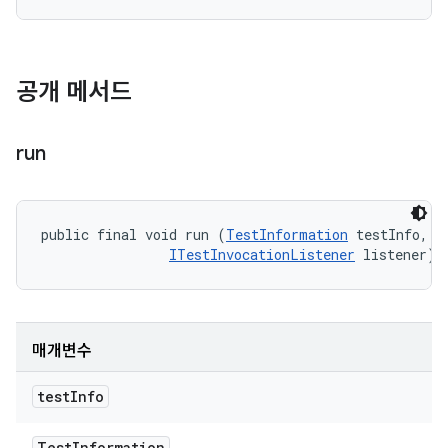
공개 메서드
run
public final void run (
TestInformation
 testInfo, 

ITestInvocationListener
 listener)
매개변수
test
Info
Test
Information