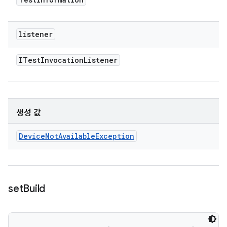
listener
ITest
Invocation
Listener
생성 값
Device
Not
Available
Exception
set
Build