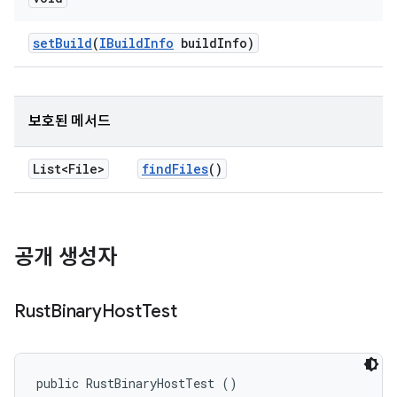
set
Build
(
IBuild
Info
build
Info)
보호된 메서드
List<File>
find
Files
()
공개 생성자
Rust
Binary
Host
Test
public RustBinaryHostTest ()