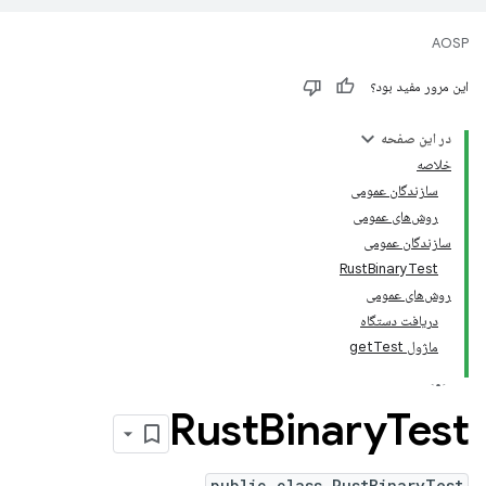
AOSP
این مرور مفید بود؟
در این صفحه
خلاصه
سازندگان عمومی
روش‌های عمومی
سازندگان عمومی
RustBinaryTest
روش‌های عمومی
دریافت دستگاه
ماژول getTest
Rust
Binary
Test
public class RustBinaryTest