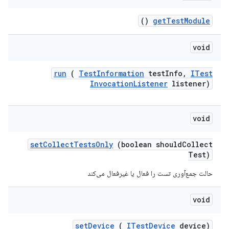
()
get
Test
Module
void
run
(
Test
Information
test
Info
,
ITest
Invocation
Listener
listener)
void
set
Collect
Tests
Only
(boolean should
Collect
Test)
حالت جمع‌آوری تست را فعال یا غیرفعال می‌کند
void
set
Device
(
ITest
Device
device)