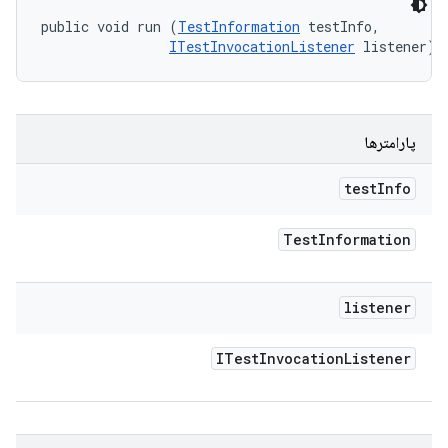
public void run (
TestInformation
 testInfo, 

ITestInvocationListener
 listener)
پارامترها
test
Info
Test
Information
listener
ITest
Invocation
Listener