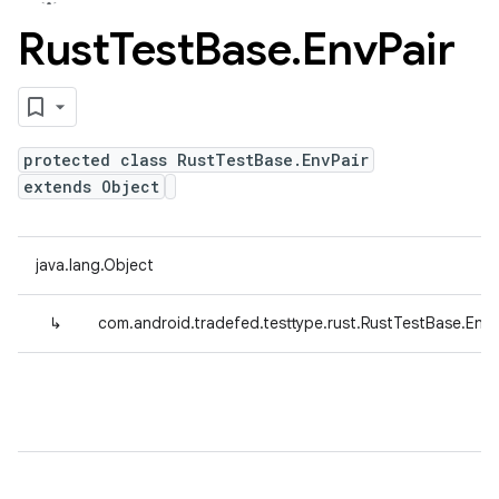
Rust
Test
Base
.
Env
Pair
protected class RustTestBase.EnvPair
extends Object
java.lang.Object
↳
com.android.tradefed.testtype.rust.RustTestBase.EnvP