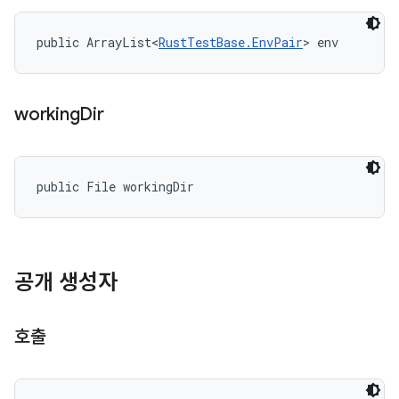
public ArrayList<
RustTestBase.EnvPair
> env
working
Dir
public File workingDir
공개 생성자
호출