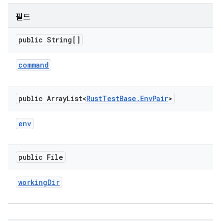
필드
public String[]
command
public Array
List<
Rust
Test
Base
.
Env
Pair
>
env
public File
working
Dir