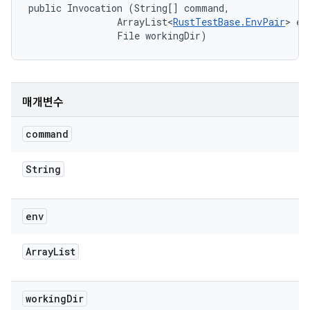
public Invocation (String[] command, 

                ArrayList<
RustTestBase.EnvPair
> env
                File workingDir)
매개변수
command
String
env
Array
List
working
Dir