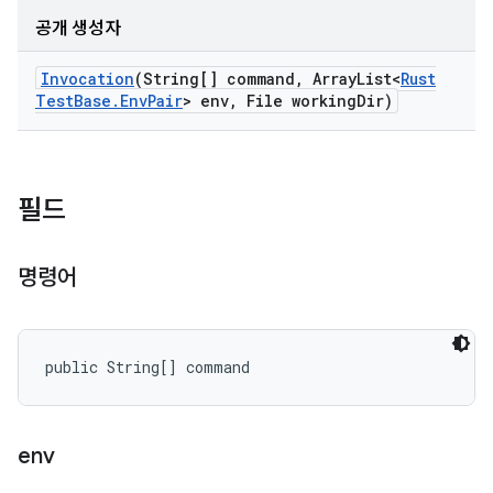
공개 생성자
Invocation
(String[] command
,
Array
List<
Rust
Test
Base
.
Env
Pair
> env
,
File working
Dir)
필드
명령어
public String[] command
env