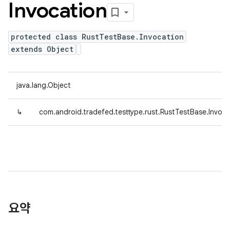
Invocation
protected class RustTestBase.Invocation
extends Object
java.lang.Object
↳
com.android.tradefed.testtype.rust.RustTestBase.Invoca
요약