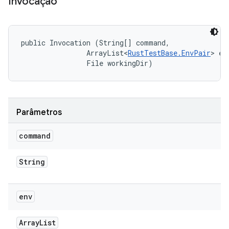
Invocação
public Invocation (String[] command, 

                ArrayList<
RustTestBase.EnvPair
> env
                File workingDir)
Parâmetros
command
String
env
Array
List