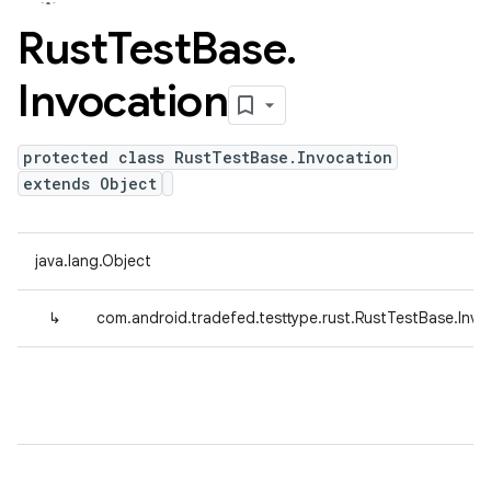
Rust
Test
Base
.
Invocation
protected class RustTestBase.Invocation
extends Object
java.lang.Object
↳
com.android.tradefed.testtype.rust.RustTestBase.Invo