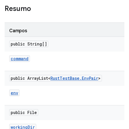
Resumo
Campos
public String[]
command
public Array
List<
Rust
Test
Base
.
Env
Pair
>
env
public File
working
Dir