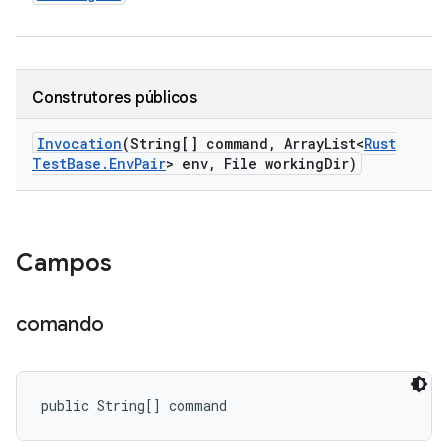
Construtores públicos
Invocation
(String[] command
,
Array
List<
Rust
Test
Base
.
Env
Pair
> env
,
File working
Dir)
Campos
comando
public String[] command