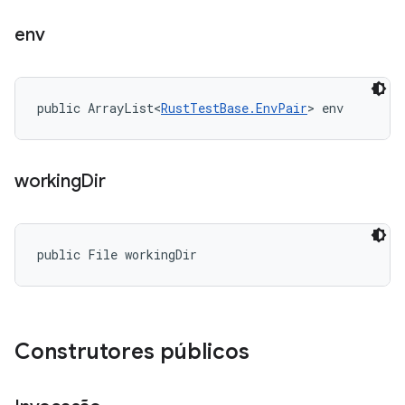
env
public ArrayList<
RustTestBase.EnvPair
> env
working
Dir
public File workingDir
Construtores públicos