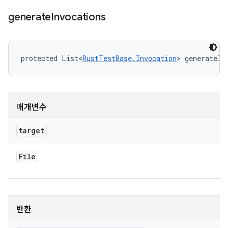
generate
Invocations
protected List<
RustTestBase.Invocation
> generateIn
매개변수
target
File
반환