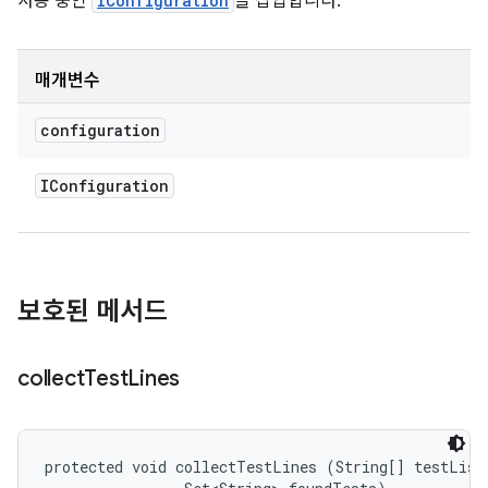
사용 중인
IConfiguration
을 삽입합니다.
매개변수
configuration
IConfiguration
보호된 메서드
collect
Test
Lines
protected void collectTestLines (String[] testList,