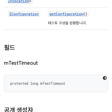
Invocation
>
IConfiguration
get
Configuration
()
테스트 구성을 반환합니다.
필드
m
Test
Timeout
protected long mTestTimeout
공개 생성자