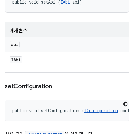
public void setAbi (
IAbi
 abi)
매개변수
abi
IAbi
set
Configuration
public void setConfiguration (
IConfiguration
 confi