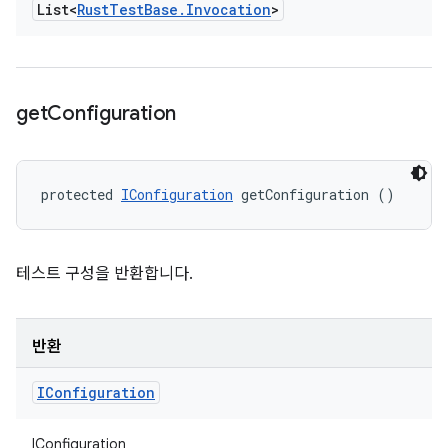
List<
Rust
Test
Base
.
Invocation
>
get
Configuration
protected 
IConfiguration
 getConfiguration ()
테스트 구성을 반환합니다.
반환
IConfiguration
IConfiguration