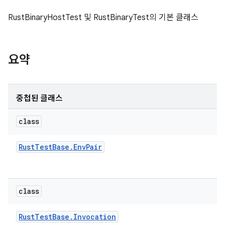
RustBinaryHostTest 및 RustBinaryTest의 기본 클래스
요약
중첩된 클래스
class
Rust
Test
Base
.
Env
Pair
class
Rust
Test
Base
.
Invocation