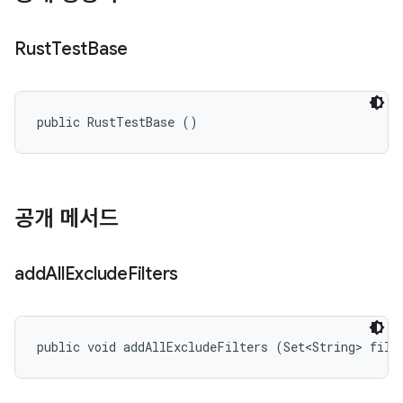
Rust
Test
Base
public RustTestBase ()
공개 메서드
add
All
Exclude
Filters
public void addAllExcludeFilters (Set<String> filt