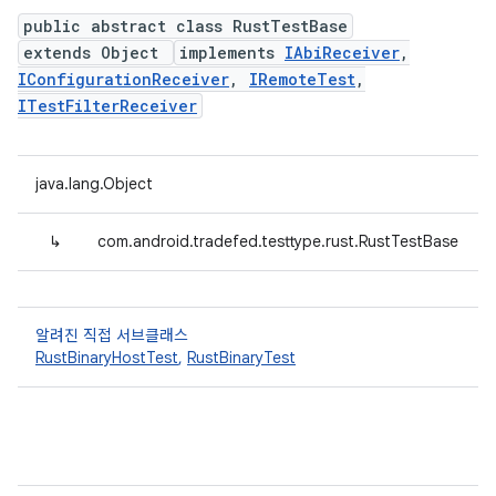
public abstract class RustTestBase
extends Object
implements
IAbiReceiver
,
IConfigurationReceiver
,
IRemoteTest
,
ITestFilterReceiver
java.lang.Object
↳
com.android.tradefed.testtype.rust.RustTestBase
알려진 직접 서브클래스
RustBinaryHostTest
,
RustBinaryTest