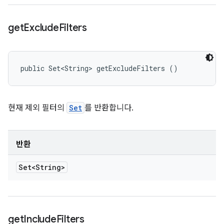
get
Exclude
Filters
public Set<String> getExcludeFilters ()
현재 제외 필터의
Set
를 반환합니다.
반환
Set<String>
get
Include
Filters