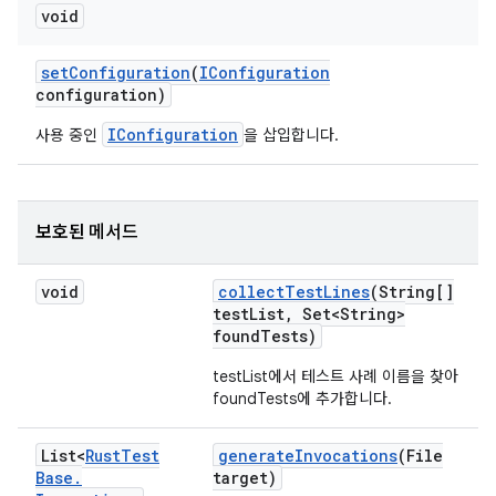
void
set
Configuration
(
IConfiguration
configuration)
IConfiguration
사용 중인
을 삽입합니다.
보호된 메서드
void
collect
Test
Lines
(String[]
test
List
,
Set<String>
found
Tests)
testList에서 테스트 사례 이름을 찾아
foundTests에 추가합니다.
List<
Rust
Test
generate
Invocations
(File
Base
.
target)