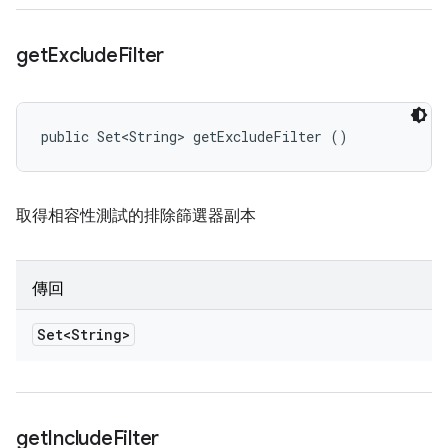
get
Exclude
Filter
public Set<String> getExcludeFilter ()
取得相容性測試的排除篩選器副本
傳回
Set<String>
get
Include
Filter