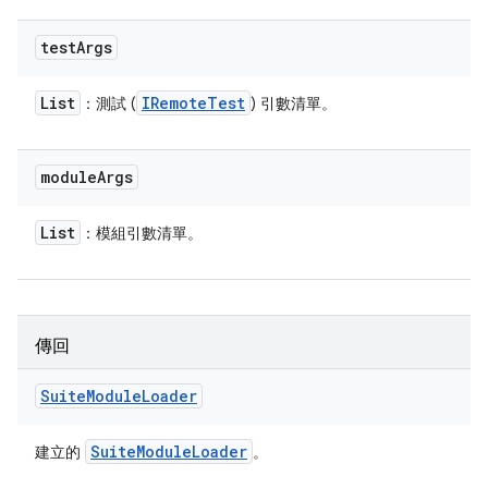
test
Args
List
IRemote
Test
：測試 (
) 引數清單。
module
Args
List
：模組引數清單。
傳回
Suite
Module
Loader
Suite
Module
Loader
建立的
。