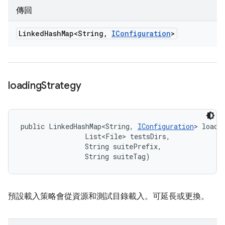
傳回
Linked
Hash
Map<String
,
IConfiguration
>
loading
Strategy
public LinkedHashMap<String, 
IConfiguration
> loadi
                List<File> testsDirs, 

                String suitePrefix, 

                String suiteTag)
預設載入策略會從資源和測試目錄載入。可延長或更換。