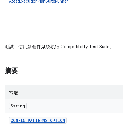
AtestExecutionPlanSuiteRunner
測試：使用新套件系統執行 Compatibility Test Suite。
摘要
常數
String
CONFIG
_
PATTERNS
_
OPTION