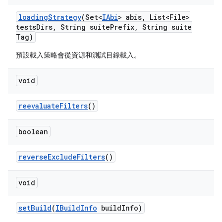
loading
Strategy
(Set<
IAbi
> abis
,
List<File>
tests
Dirs
,
String suite
Prefix
,
String suite
Tag)
預設載入策略會從資源和測試目錄載入。
void
reevaluate
Filters
()
boolean
reverse
Exclude
Filters
()
void
set
Build
(
IBuild
Info
build
Info)