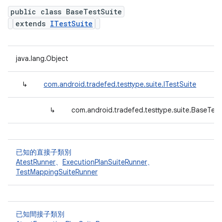
public class BaseTestSuite
extends
ITestSuite
java.lang.Object
↳
com.android.tradefed.testtype.suite.ITestSuite
↳
com.android.tradefed.testtype.suite.BaseTest
已知的直接子類別
AtestRunner
、
ExecutionPlanSuiteRunner
、
TestMappingSuiteRunner
已知間接子類別