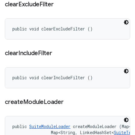
clear
Exclude
Filter
public void clearExcludeFilter ()
clear
Include
Filter
public void clearIncludeFilter ()
create
Module
Loader
public 
SuiteModuleLoader
 createModuleLoader (Map<S
                Map<String, LinkedHashSet<
SuiteTes