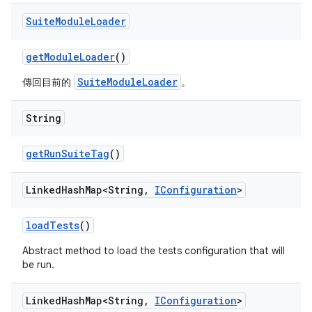
Suite
Module
Loader
get
Module
Loader
()
SuiteModuleLoader
傳回目前的
。
String
get
Run
Suite
Tag
()
Linked
Hash
Map<String
,
IConfiguration
>
load
Tests
()
Abstract method to load the tests configuration that will
be run.
Linked
Hash
Map<String
,
IConfiguration
>