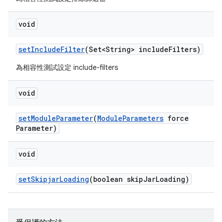
void
set
Include
Filter
(Set<String> include
Filters)
為相容性測試設定 include-filters
void
set
Module
Parameter
(
Module
Parameters
force
Parameter)
void
set
Skipjar
Loading
(boolean skip
Jar
Loading)