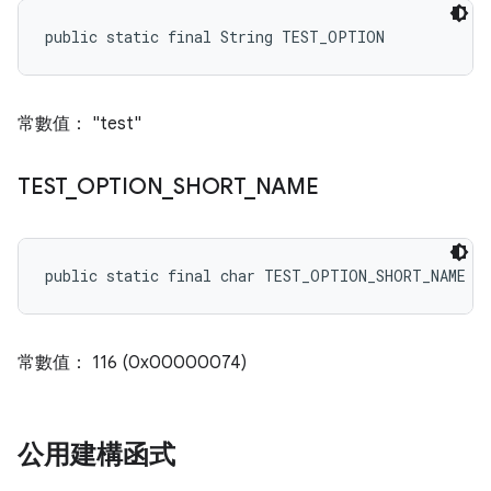
public static final String TEST_OPTION
常數值： "test"
TEST
_
OPTION
_
SHORT
_
NAME
public static final char TEST_OPTION_SHORT_NAME
常數值： 116 (0x00000074)
公用建構函式