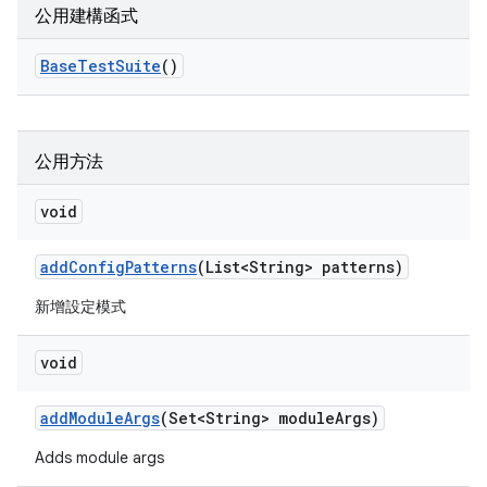
公用建構函式
Base
Test
Suite
()
公用方法
void
add
Config
Patterns
(List<String> patterns)
新增設定模式
void
add
Module
Args
(Set<String> module
Args)
Adds module args