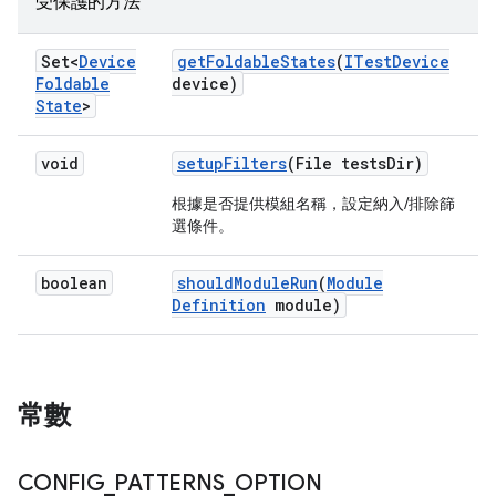
受保護的方法
Set<
Device
get
Foldable
States
(
ITest
Device
Foldable
device)
State
>
void
setup
Filters
(File tests
Dir)
根據是否提供模組名稱，設定納入/排除篩
選條件。
boolean
should
Module
Run
(
Module
Definition
module)
常數
CONFIG
_
PATTERNS
_
OPTION