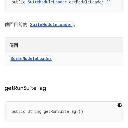
public 
SuiteModuleLoader
 getModuleLoader ()
傳回目前的
SuiteModuleLoader
。
傳回
Suite
Module
Loader
get
Run
Suite
Tag
public String getRunSuiteTag ()