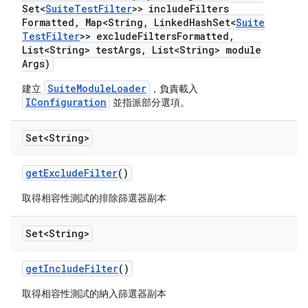
Set<
Suite
Test
Filter
>> include
Filters
Formatted
,
Map<String
,
Linked
Hash
Set<
Suite
Test
Filter
>> exclude
Filters
Formatted
,
List<String> test
Args
,
List<String> module
Args)
SuiteModuleLoader
建立
，負責載入
IConfiguration
並指派部分選項。
Set<String>
get
Exclude
Filter
()
取得相容性測試的排除篩選器副本
Set<String>
get
Include
Filter
()
取得相容性測試的納入篩選器副本