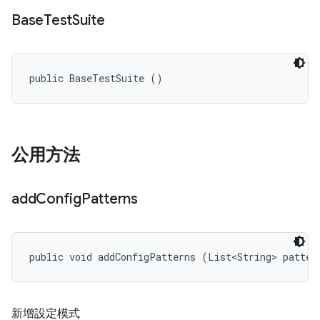
Base
Test
Suite
public BaseTestSuite ()
公用方法
add
Config
Patterns
public void addConfigPatterns (List<String> patter
新增設定模式