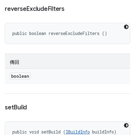
reverse
Exclude
Filters
public boolean reverseExcludeFilters ()
傳回
boolean
set
Build
public void setBuild (
IBuildInfo
 buildInfo)