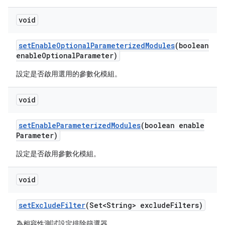
void
set
Enable
Optional
Parameterized
Modules
(boolean
enable
Optional
Parameter)
設定是否啟用選用的參數化模組。
void
set
Enable
Parameterized
Modules
(boolean enable
Parameter)
設定是否啟用參數化模組。
void
set
Exclude
Filter
(Set<String> exclude
Filters)
為相容性測試設定排除篩選器