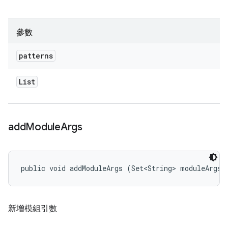
參數
patterns
List
add
Module
Args
public void addModuleArgs (Set<String> moduleArgs)
新增模組引數