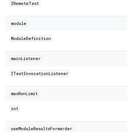
IRemote
Test
module
Module
Definition
main
Listener
ITest
Invocation
Listener
max
Run
Limit
int
use
Module
Results
Forwarder