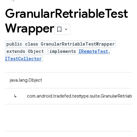
Granular
Retriable
Test
Wrapper
public class GranularRetriableTestWrapper
extends Object
implements
IRemoteTest
,
ITestCollector
java.lang.Object
↳
com.android.tradefed.testtype.suite.GranularRetriabl