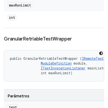
max
Run
Limit
int
Granular
Retriable
Test
Wrapper
public GranularRetriableTestWrapper (
IRemoteTest
 t
ModuleDefinition
 module, 

ITestInvocationListener
 mainListene
                int maxRunLimit)
Parâmetros
test