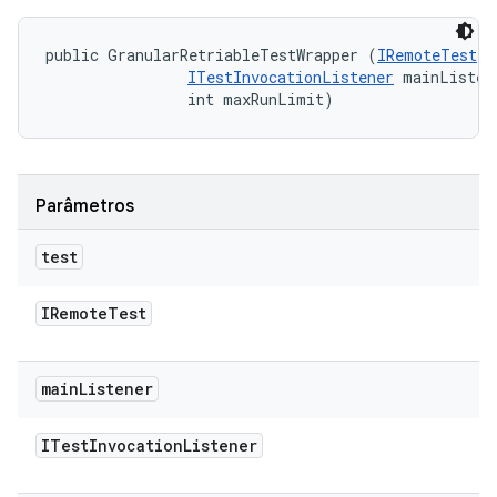
public GranularRetriableTestWrapper (
IRemoteTest
 t
ITestInvocationListener
 mainListene
                int maxRunLimit)
Parâmetros
test
IRemote
Test
main
Listener
ITest
Invocation
Listener