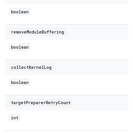
boolean
remove
Module
Buffering
boolean
collect
Kernel
Log
boolean
target
Preparer
Retry
Count
int