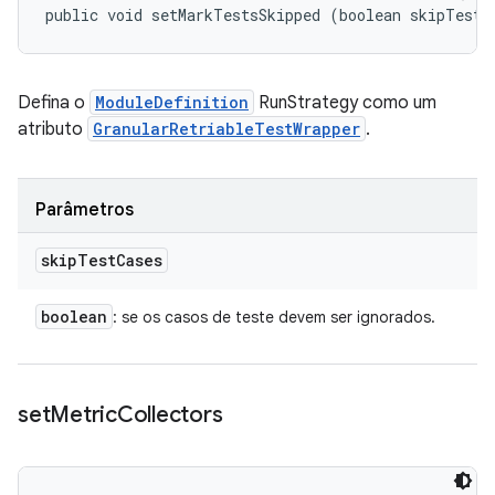
public void setMarkTestsSkipped (boolean skipTestC
Defina o
ModuleDefinition
RunStrategy como um
atributo
GranularRetriableTestWrapper
.
Parâmetros
skip
Test
Cases
boolean
: se os casos de teste devem ser ignorados.
set
Metric
Collectors