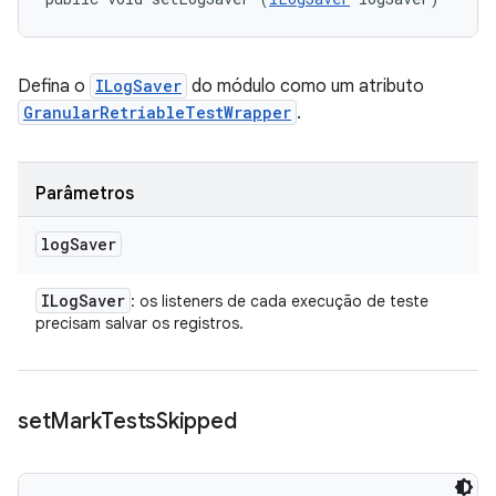
Defina o
ILogSaver
do módulo como um atributo
GranularRetriableTestWrapper
.
Parâmetros
log
Saver
ILog
Saver
: os listeners de cada execução de teste
precisam salvar os registros.
set
Mark
Tests
Skipped