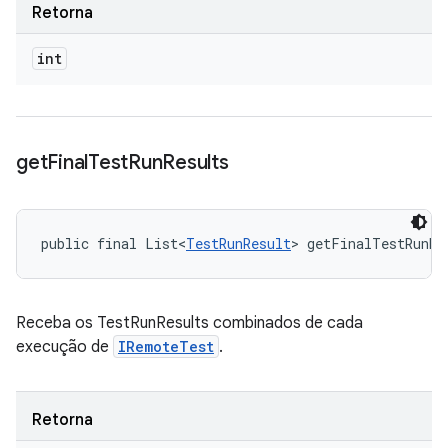
Retorna
int
get
Final
Test
Run
Results
public final List<
TestRunResult
> getFinalTestRunRe
Receba os TestRunResults combinados de cada
execução de
IRemoteTest
.
Retorna