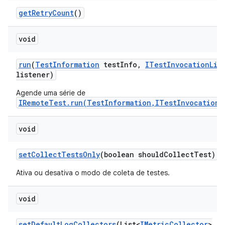
get
Retry
Count
()
void
run
(
Test
Information
test
Info
,
ITest
Invocation
Lis
listener)
Agende uma série de
IRemoteTest.run(TestInformation,ITestInvocationL
void
set
Collect
Tests
Only
(boolean should
Collect
Test)
Ativa ou desativa o modo de coleta de testes.
void
set
Default
Log
Collectors
(List<
IMetric
Collector
>