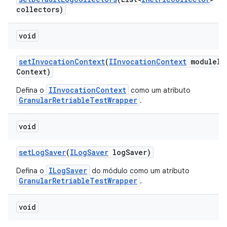
collectors)
void
set
Invocation
Context
(
IInvocation
Context
module
In
Context)
IInvocationContext
Defina o
como um atributo
GranularRetriableTestWrapper
.
void
set
Log
Saver
(
ILog
Saver
log
Saver)
ILogSaver
Defina o
do módulo como um atributo
GranularRetriableTestWrapper
.
void