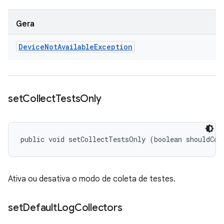
Gera
Device
Not
Available
Exception
set
Collect
Tests
Only
public void setCollectTestsOnly (boolean shouldCol
Ativa ou desativa o modo de coleta de testes.
set
Default
Log
Collectors