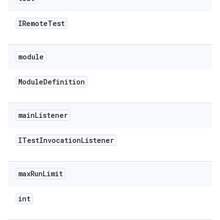
IRemote
Test
module
Module
Definition
main
Listener
ITest
Invocation
Listener
max
Run
Limit
int