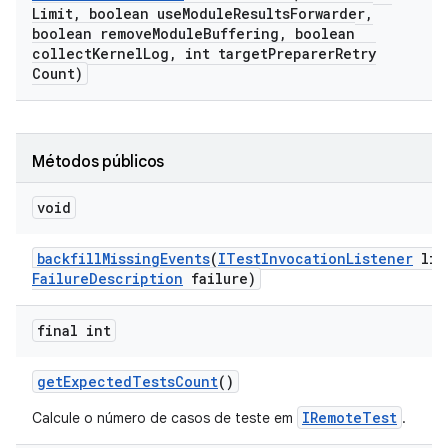
Limit
,
boolean use
Module
Results
Forwarder
,
boolean remove
Module
Buffering
,
boolean
collect
Kernel
Log
,
int target
Preparer
Retry
Count)
Métodos públicos
void
backfill
Missing
Events
(
ITest
Invocation
Listener
lis
Failure
Description
failure)
final int
get
Expected
Tests
Count
()
IRemoteTest
Calcule o número de casos de teste em
.