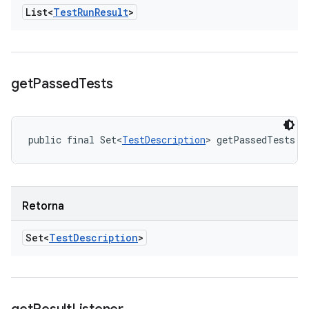
List<
Test
Run
Result
>
get
Passed
Tests
public final Set<
TestDescription
> getPassedTests (
Retorna
Set<
Test
Description
>