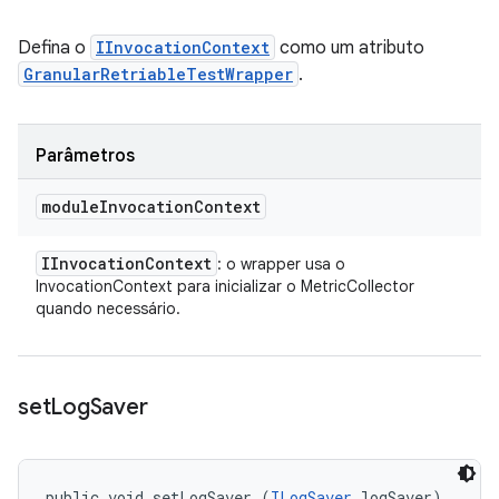
Defina o
IInvocationContext
como um atributo
GranularRetriableTestWrapper
.
Parâmetros
module
Invocation
Context
IInvocation
Context
: o wrapper usa o
InvocationContext para inicializar o MetricCollector
quando necessário.
set
Log
Saver
public void setLogSaver (
ILogSaver
 logSaver)