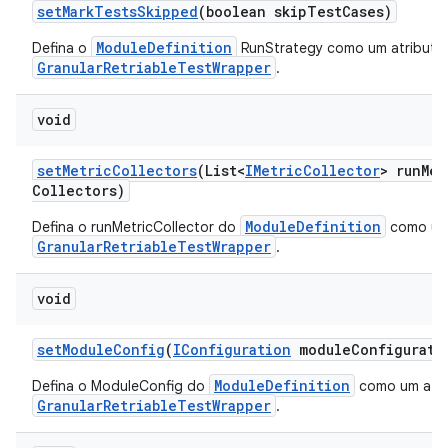
set
Mark
Tests
Skipped
(boolean skip
Test
Cases)
ModuleDefinition
Defina o
RunStrategy como um atributo
GranularRetriableTestWrapper
.
void
set
Metric
Collectors
(List<
IMetric
Collector
> run
Met
Collectors)
ModuleDefinition
Defina o runMetricCollector do
como um 
GranularRetriableTestWrapper
.
void
set
Module
Config
(
IConfiguration
module
Configurati
ModuleDefinition
Defina o ModuleConfig do
como um atri
GranularRetriableTestWrapper
.