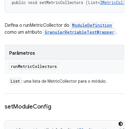
public void setMetricCollectors (List<
IMetricColle
Defina o runMetricCollector do
ModuleDefinition
como um atributo
GranularRetriableTestWrapper
.
Parâmetros
run
Metric
Collectors
List
: uma lista de MetricCollector para o módulo.
set
Module
Config