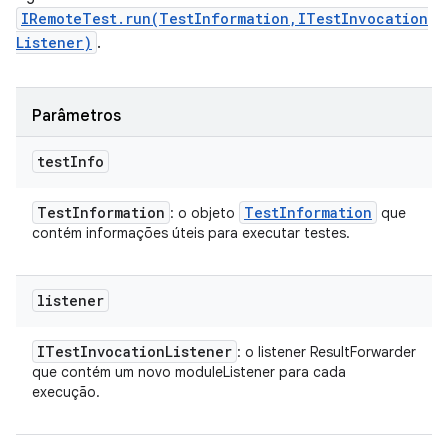
IRemoteTest.run(TestInformation,ITestInvocation
Listener)
.
Parâmetros
test
Info
Test
Information
Test
Information
: o objeto
que
contém informações úteis para executar testes.
listener
ITest
Invocation
Listener
: o listener ResultForwarder
que contém um novo moduleListener para cada
execução.