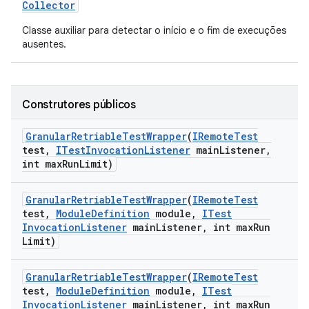
Collector
Classe auxiliar para detectar o início e o fim de execuções
ausentes.
Construtores públicos
Granular
Retriable
Test
Wrapper
(
IRemote
Test
test
,
ITest
Invocation
Listener
main
Listener
,
int max
Run
Limit)
Granular
Retriable
Test
Wrapper
(
IRemote
Test
test
,
Module
Definition
module
,
ITest
Invocation
Listener
main
Listener
,
int max
Run
Limit)
Granular
Retriable
Test
Wrapper
(
IRemote
Test
test
,
Module
Definition
module
,
ITest
Invocation
Listener
main
Listener
,
int max
Run