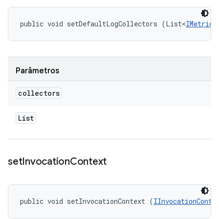
public void setDefaultLogCollectors (List<
IMetricC
Parâmetros
collectors
List
set
Invocation
Context
public void setInvocationContext (
IInvocationConte