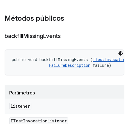
Métodos públicos
backfill
Missing
Events
public void backfillMissingEvents (
ITestInvocation
FailureDescription
 failure)
Parâmetros
listener
ITest
Invocation
Listener