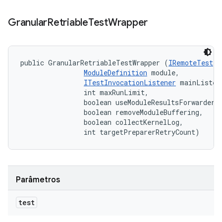
Granular
Retriable
Test
Wrapper
public GranularRetriableTestWrapper (
IRemoteTest
 t
ModuleDefinition
 module, 

ITestInvocationListener
 mainListene
                int maxRunLimit, 

                boolean useModuleResultsForwarder, 
                boolean removeModuleBuffering, 

                boolean collectKernelLog, 

                int targetPreparerRetryCount)
Parâmetros
test