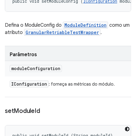
public void setModuleConfig (
IConfiguration
 module
Defina o ModuleConfig do
ModuleDefinition
como um
atributo
GranularRetriableTestWrapper
.
Parâmetros
module
Configuration
IConfiguration
: forneça as métricas do módulo.
set
Module
Id
public void setModuleId (String moduleId)