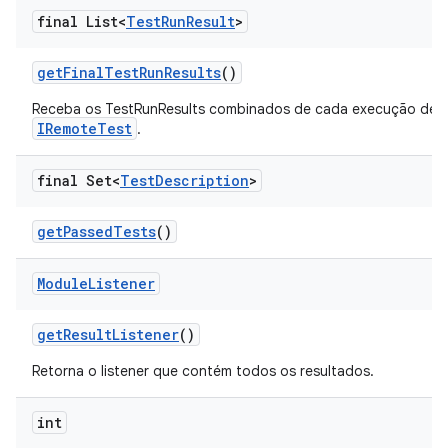
final List<
Test
Run
Result
>
get
Final
Test
Run
Results
()
Receba os TestRunResults combinados de cada execução de
IRemoteTest
.
final Set<
Test
Description
>
get
Passed
Tests
()
Module
Listener
get
Result
Listener
()
Retorna o listener que contém todos os resultados.
int