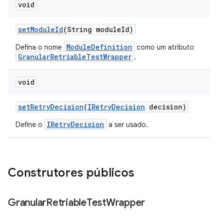
void
set
Module
Id
(String module
Id)
ModuleDefinition
Defina o nome
como um atributo
GranularRetriableTestWrapper
.
void
set
Retry
Decision
(
IRetry
Decision
decision)
IRetryDecision
Define o
a ser usado.
Construtores públicos
Granular
Retriable
Test
Wrapper