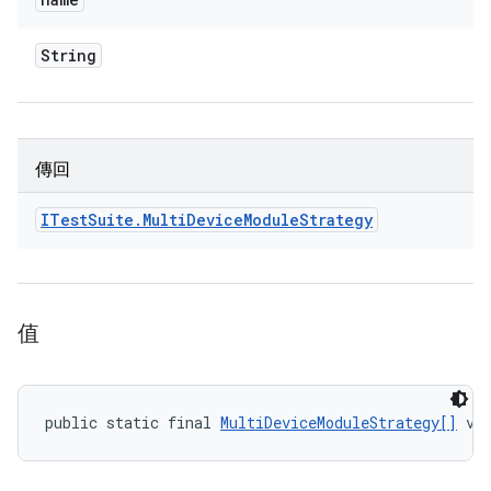
String
傳回
ITest
Suite
.
Multi
Device
Module
Strategy
值
public static final 
MultiDeviceModuleStrategy[]
 va