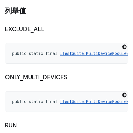
列舉值
EXCLUDE
_
ALL
public static final 
ITestSuite.MultiDeviceModuleSt
ONLY
_
MULTI
_
DEVICES
public static final 
ITestSuite.MultiDeviceModuleSt
RUN