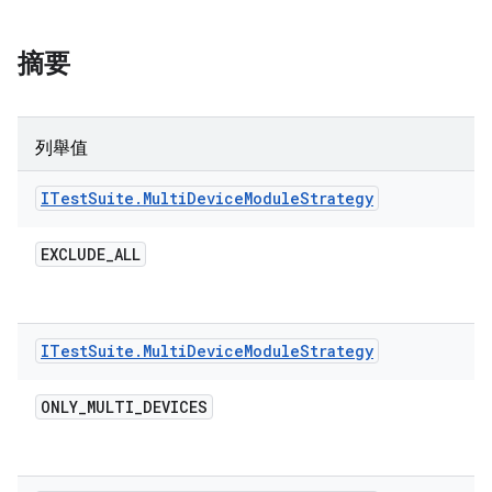
摘要
列舉值
ITest
Suite
.
Multi
Device
Module
Strategy
EXCLUDE
_
ALL
ITest
Suite
.
Multi
Device
Module
Strategy
ONLY
_
MULTI
_
DEVICES