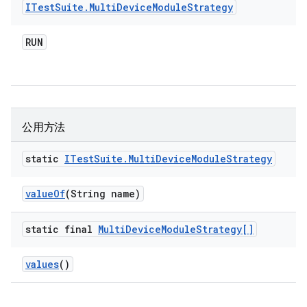
ITest
Suite
.
Multi
Device
Module
Strategy
RUN
公用方法
static
ITest
Suite
.
Multi
Device
Module
Strategy
value
Of
(String name)
static final
Multi
Device
Module
Strategy[]
values
()