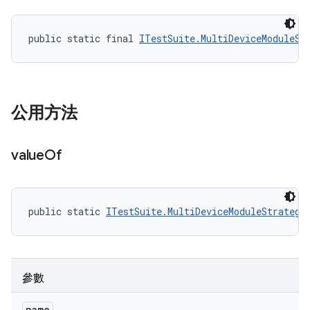
public static final 
ITestSuite.MultiDeviceModuleSt
公用方法
value
Of
public static 
ITestSuite.MultiDeviceModuleStrategy
參數
name