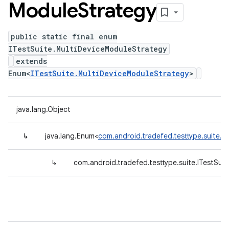
Module
Strategy
public static final enum
ITestSuite.MultiDeviceModuleStrategy
extends
Enum<
ITestSuite.MultiDeviceModuleStrategy
>
java.lang.Object
↳
java.lang.Enum<
com.android.tradefed.testtype.suite.I
↳
com.android.tradefed.testtype.suite.ITestSui