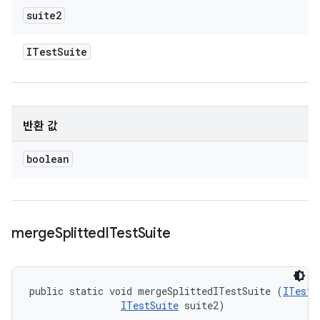
suite2
ITest
Suite
반환 값
boolean
merge
Splitted
ITest
Suite
public static void mergeSplittedITestSuite (
ITestS
ITestSuite
 suite2)