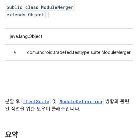
public class ModuleMerger
extends Object
java.lang.Object
↳
com.android.tradefed.testtype.suite.ModuleMerger
분할 후
ITestSuite
및
ModuleDefinition
병합과 관련
된 작업을 위한 도우미 클래스입니다.
요약