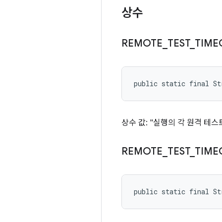
상수
REMOTE
_
TEST
_
TIME
public static final S
상수 값: "실행의 각 원격 테
REMOTE
_
TEST
_
TIME
public static final S