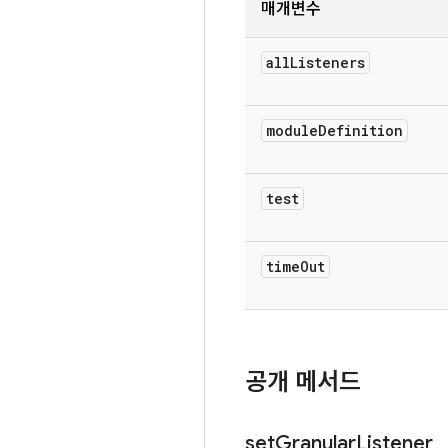
매개변수
all
Listeners
module
Definition
test
time
Out
공개 메서드
set
Granular
Listener