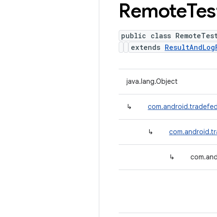
Remote
Tes
public class RemoteTes
extends
ResultAndLog
java.lang.Object
↳
com.android.tradefed
↳
com.android.t
↳
com.and