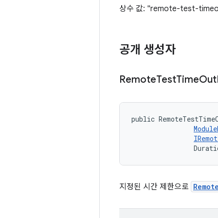
상수 값: "remote-test-timeo
공개 생성자
Remote
Test
Time
Out
public RemoteTestTime
Module
IRemot
                Durati
지정된 시간 제한으로
Remot