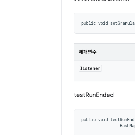
public void setGranula
매개변수
listener
test
Run
Ended
public void testRunEnd
                HashMa