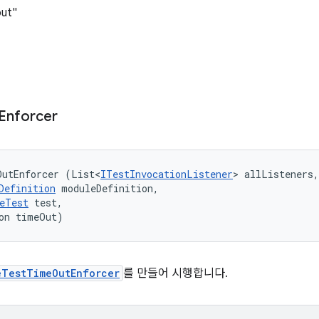
ut"
Enforcer
OutEnforcer (List<
ITestInvocationListener
> allListeners,
Definition
 moduleDefinition, 

eTest
 test, 

on timeOut)
eTestTimeOutEnforcer
를 만들어 시행합니다.