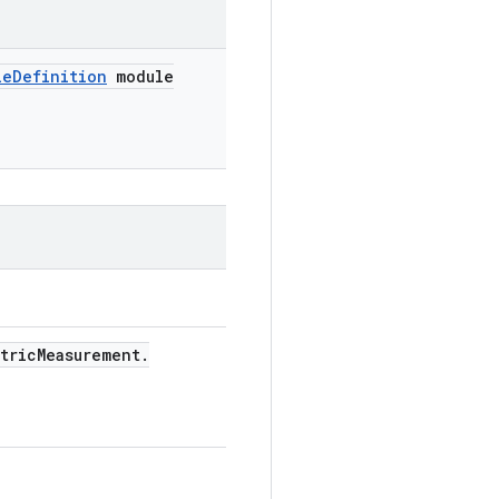
le
Definition
module
tric
Measurement
.