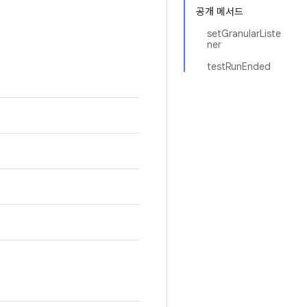
공개 메서드
setGranularListe
ner
testRunEnded