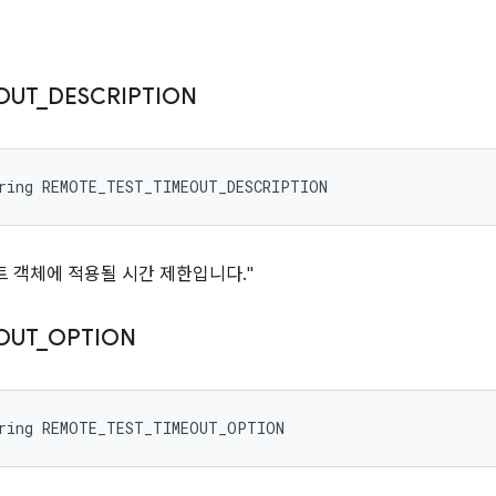
OUT
_
DESCRIPTION
tring REMOTE_TEST_TIMEOUT_DESCRIPTION
스트 객체에 적용될 시간 제한입니다."
OUT
_
OPTION
tring REMOTE_TEST_TIMEOUT_OPTION