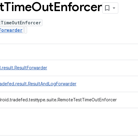
t
Time
Out
Enforcer
tTimeOutEnforcer
Forwarder
.result.ResultForwarder
radefed.result.ResultAndLogForwarder
roid.tradefed.testtype.suite.RemoteTestTimeOutEnforcer