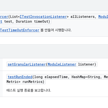
rcer
(List<
ITest
Invocation
Listener
> all
Listeners
,
Modu
st
test
,
Duration time
Out)
TestTimeOutEnforcer
를 만들어 시행합니다.
set
Granular
Listener
(
Module
Listener
listener)
test
Run
Ended
(long elapsed
Time
,
Hash
Map<String
,
Me
Metric> run
Metrics)
테스트 실행 종료를 보고합니다.