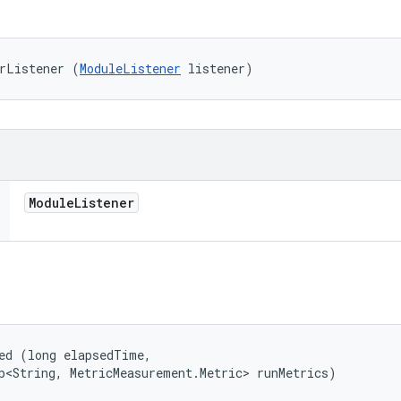
rListener (
ModuleListener
 listener)
Module
Listener
ed (long elapsedTime, 

p<String, MetricMeasurement.Metric> runMetrics)