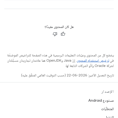
هل كان المحتوى مفيدًا؟
يخضع كل من المحتوى وعيّنات التعليمات البرمجية في هذه الصفحة للتراخيص الموضحّة
في
ترخيص استخدام المحتوى
. إنّ Java وOpenJDK هما علامتان تجاريتان مسجَّلتان
لشركة Oracle و/أو الشركات التابعة لها.
تاريخ التعديل الأخير: 2026-06-22 (حسب التوقيت العالمي المتفَّق عليه)
الإصدار
مستودع Android
المتطلّبات
التنزيل