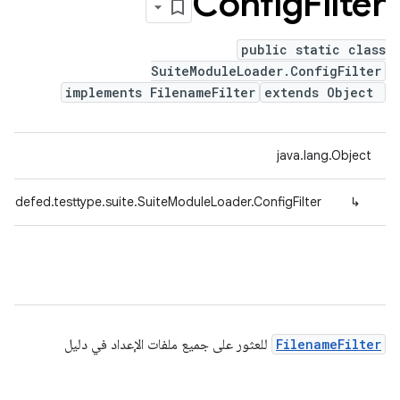
Config
Filter
public static class
SuiteModuleLoader.ConfigFilter
implements FilenameFilter
extends Object
java.lang.Object
tradefed.testtype.suite.SuiteModuleLoader.ConfigFilter
↳
FilenameFilter
للعثور على جميع ملفات الإعداد في دليل