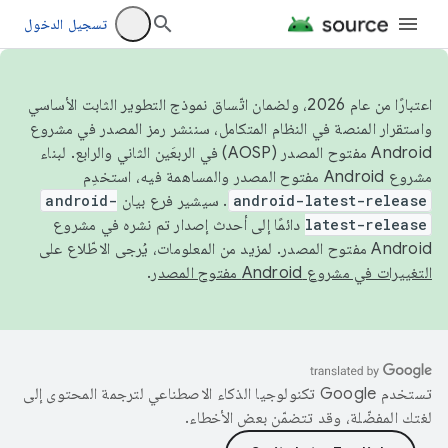
تسجيل الدخول
اعتبارًا من عام 2026، ولضمان اتّساق نموذج التطوير الثابت الأساسي
واستقرار المنصة في النظام المتكامل، سننشر رمز المصدر في مشروع
Android مفتوح المصدر (AOSP) في الربعَين الثاني والرابع. لبناء
مشروع Android مفتوح المصدر والمساهمة فيه، استخدِم
android-latest-release
. سيشير فرع بيان
android-
latest-release
دائمًا إلى أحدث إصدار تم نشره في مشروع
Android مفتوح المصدر. لمزيد من المعلومات، يُرجى الاطّلاع على
التغييرات في مشروع Android مفتوح المصدر
.
تستخدم Google تكنولوجيا الذكاء الاصطناعي لترجمة المحتوى إلى
لغتك المفضّلة، وقد تتضمّن بعض الأخطاء.