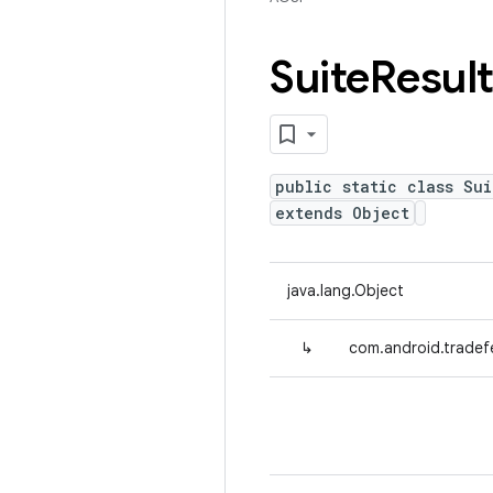
Suite
Resul
public static class Sui
extends Object
java.lang.Object
↳
com.android.tradefe