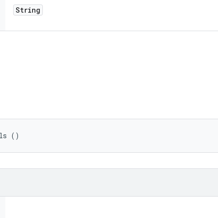
String
ls ()