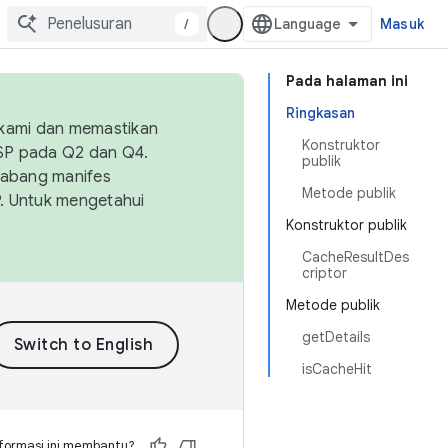
/
Masuk
Pada halaman ini
Ringkasan
 kami dan memastikan
Konstruktor
OSP pada Q2 dan Q4.
publik
Cabang manifes
Metode publik
SP. Untuk mengetahui
Konstruktor publik
CacheResultDes
criptor
Metode publik
getDetails
isCacheHit
formasi ini membantu?