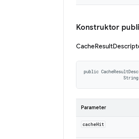
Konstruktor publ
Cache
Result
Descript
public CacheResultDesc
                String
Parameter
cache
Hit