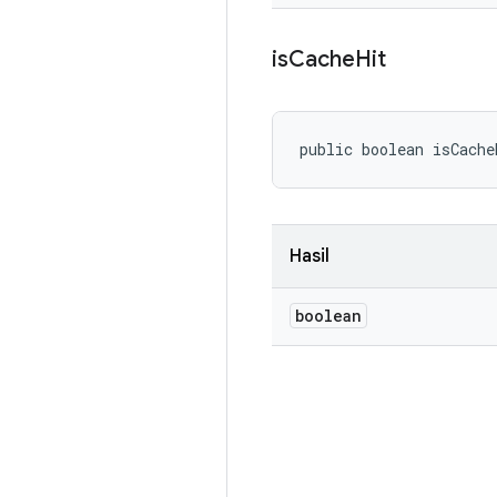
is
Cache
Hit
public boolean isCache
Hasil
boolean