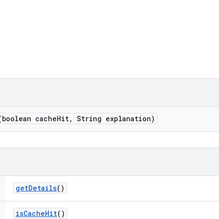
(boolean cache
Hit
,
String explanation)
get
Details
()
is
Cache
Hit
()