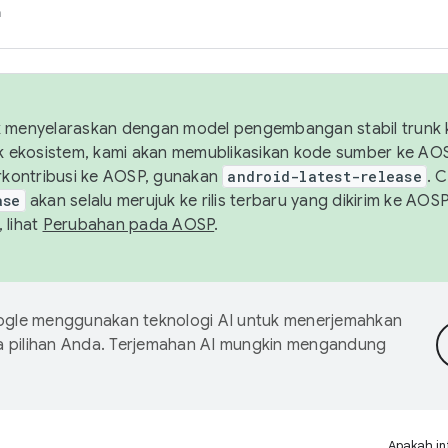
h
uk menyelaraskan dengan model pengembangan stabil trunk
tuk ekosistem, kami akan memublikasikan kode sumber ke A
kontribusi ke AOSP, gunakan
android-latest-release
. 
ase
akan selalu merujuk ke rilis terbaru yang dikirim ke AO
 lihat
Perubahan pada AOSP
.
gle menggunakan teknologi AI untuk menerjemahkan
a pilihan Anda. Terjemahan AI mungkin mengandung
Apakah in