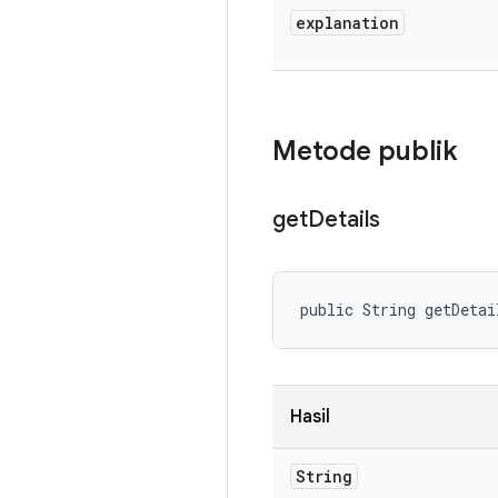
explanation
Metode publik
get
Details
public String getDetai
Hasil
String