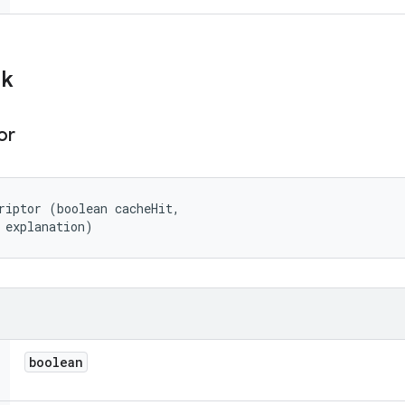
ik
or
riptor (boolean cacheHit, 

 explanation)
boolean