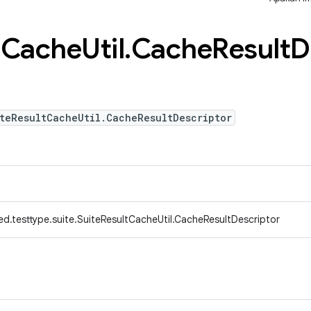
t
Cache
Util
.
Cache
Result
D
teResultCacheUtil.CacheResultDescriptor
d.testtype.suite.SuiteResultCacheUtil.CacheResultDescriptor