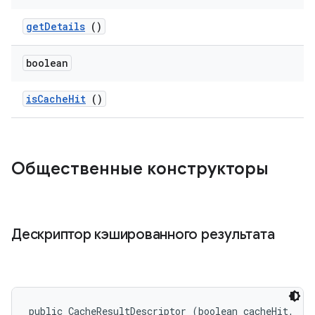
get
Details
()
boolean
is
Cache
Hit
()
Общественные конструкторы
Дескриптор кэшированного результата
public CacheResultDescriptor (boolean cacheHit, 
