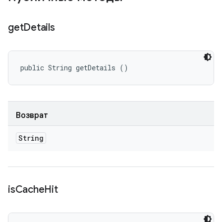
get
Details
public String getDetails ()
Возврат
String
is
Cache
Hit