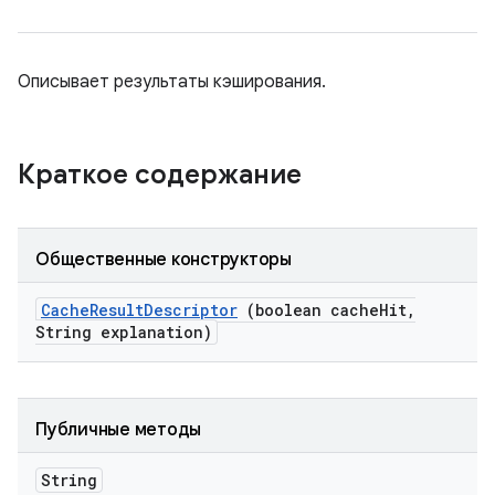
Описывает результаты кэширования.
Краткое содержание
Общественные конструкторы
Cache
Result
Descriptor
(boolean cache
Hit
,
String explanation)
Публичные методы
String