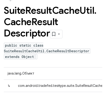
Suite
Result
Cache
Util
.
Cache
Result
Descriptor
public static class
SuiteResultCacheUtil.CacheResultDescriptor
extends Object
java.lang.Объект
↳
com.android.tradefed.testtype.suite.SuiteResultCacheUt