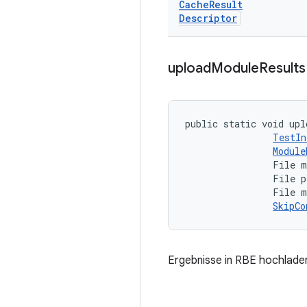
Cache
Result
Descriptor
upload
Module
Results
public static void upl
TestIn
Module
                File m
                File p
                File m
SkipCo
Ergebnisse in RBE hochlade