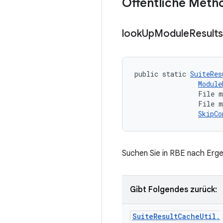
Öffentliche Meth
look
Up
Module
Results
public static 
SuiteRes
Module
                File m
                File m
SkipCo
Suchen Sie in RBE nach Erge
Gibt Folgendes zurück:
Suite
Result
Cache
Util
.