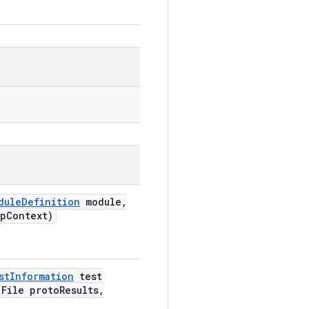
dule
Definition
module
,
p
Context)
st
Information
test
File proto
Results
,