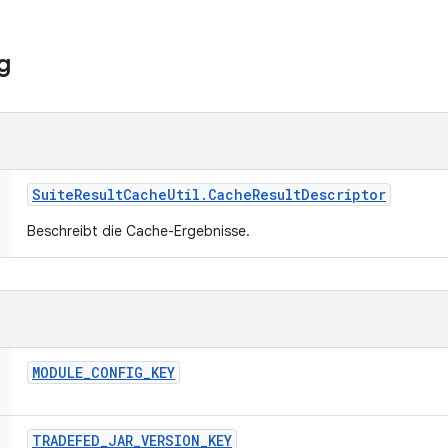
g
Suite
Result
Cache
Util
.
Cache
Result
Descriptor
Beschreibt die Cache-Ergebnisse.
MODULE
_
CONFIG
_
KEY
TRADEFED
_
JAR
_
VERSION
_
KEY