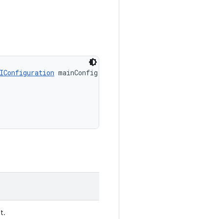
IConfiguration
 mainConfig, 

t.