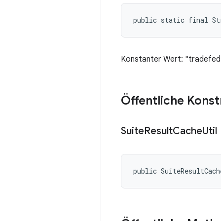
public static final St
Konstanter Wert: "tradefed.
Öffentliche Kons
Suite
Result
Cache
Util
public SuiteResultCach