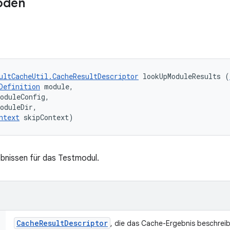
oden
ultCacheUtil.CacheResultDescriptor
 lookUpModuleResults (
Definition
 module, 

oduleConfig, 

oduleDir, 

ntext
 skipContext)
bnissen für das Testmodul.
Cache
Result
Descriptor
, die das Cache-Ergebnis beschreib