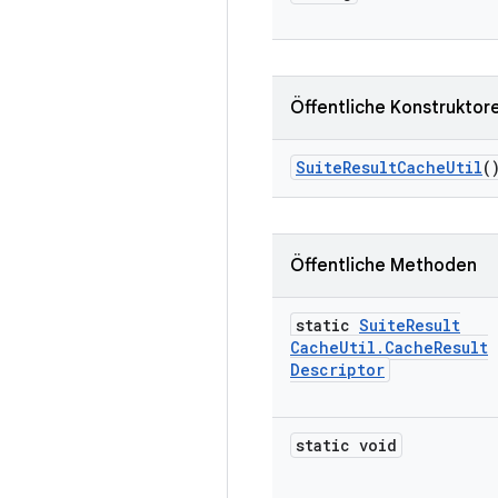
Öffentliche Konstruktor
Suite
Result
Cache
Util
(
Öffentliche Methoden
static
Suite
Result
Cache
Util
.
Cache
Result
Descriptor
static void