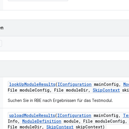
en
)
look
Up
Module
Results
(
IConfiguration
main
Config
,
Mo
File module
Config
,
File module
Dir
,
Skip
Context
ski
Suchen Sie in RBE nach Ergebnissen für das Testmodul.
upload
Module
Results
(
IConfiguration
main
Config
,
Te
Info
,
Module
Definition
module
,
File module
Config
,
File module
Dir
,
Skip
Context
skip
Context)