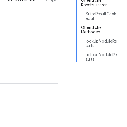
Öffentliche
Konstruktoren
SuiteResultCach
eUtil
Öffentliche
Methoden
lookUpModuleRe
sults
uploadModuleRe
sults