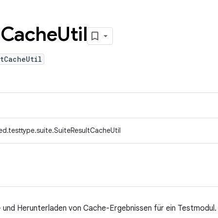
t
Cache
Util
tCacheUtil
d.testtype.suite.SuiteResultCacheUtil
nd Herunterladen von Cache-Ergebnissen für ein Testmodul.