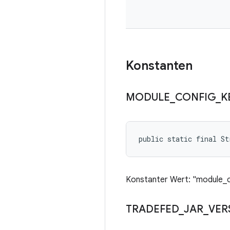
Konstanten
MODULE
_
CONFIG
_
K
public static final S
Konstanter Wert: "module_c
TRADEFED
_
JAR
_
VER