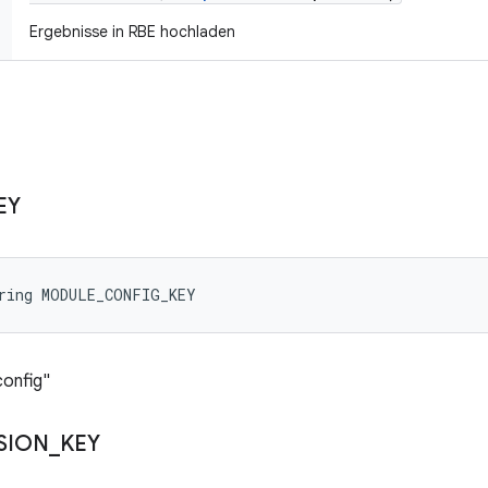
Ergebnisse in RBE hochladen
EY
tring MODULE_CONFIG_KEY
onfig"
SION
_
KEY