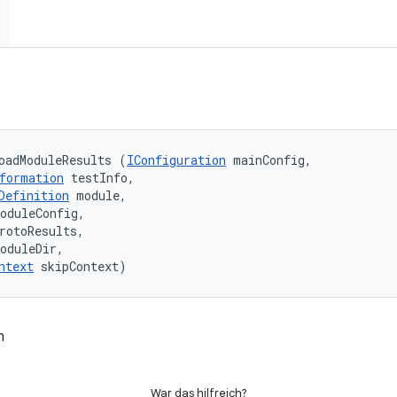
oadModuleResults (
IConfiguration
 mainConfig, 

formation
 testInfo, 

Definition
 module, 

oduleConfig, 

rotoResults, 

oduleDir, 

ntext
 skipContext)
n
War das hilfreich?