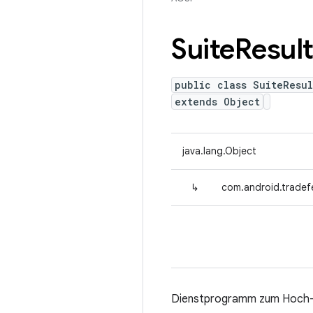
Suite
Resul
public class SuiteResul
extends Object
java.lang.Object
↳
com.android.tradefe
Dienstprogramm zum Hoch- u