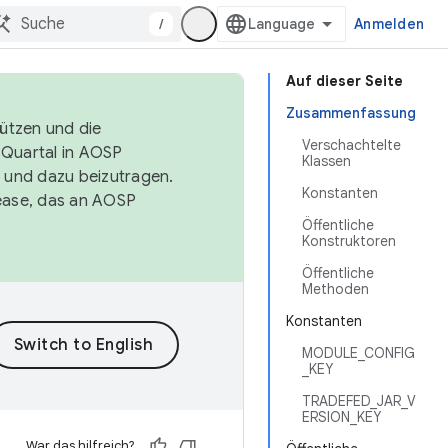
/
Anmelden
Auf dieser Seite
Zusammenfassung
tützen und die
Verschachtelte
. Quartal in AOSP
Klassen
 und dazu beizutragen.
Konstanten
ease, das an AOSP
Öffentliche
Konstruktoren
Öffentliche
Methoden
Konstanten
MODULE_CONFIG
_KEY
TRADEFED_JAR_V
ERSION_KEY
War das hilfreich?