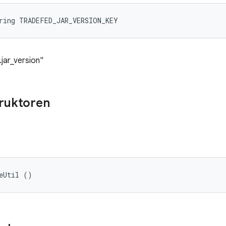
ring TRADEFED_JAR_VERSION_KEY
jar_version"
truktoren
eUtil ()