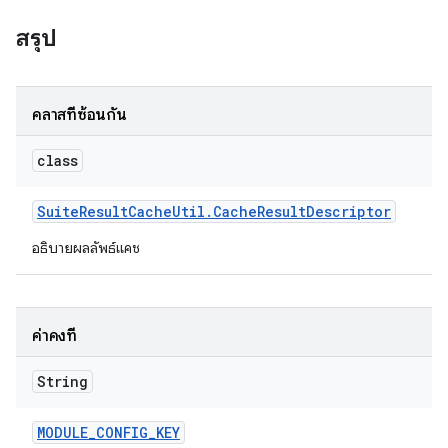
สรุป
คลาสที่ซ้อนกัน
class
Suite
Result
Cache
Util
.
Cache
Result
Descriptor
อธิบายผลลัพธ์แคช
ค่าคงที่
String
MODULE
_
CONFIG
_
KEY