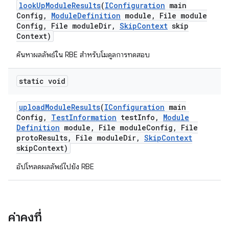
look
Up
Module
Results
(
IConfiguration
main
Config
,
Module
Definition
module
,
File module
Config
,
File module
Dir
,
Skip
Context
skip
Context)
ค้นหาผลลัพธ์ใน RBE สำหรับโมดูลการทดสอบ
static void
upload
Module
Results
(
IConfiguration
main
Config
,
Test
Information
test
Info
,
Module
Definition
module
,
File module
Config
,
File
proto
Results
,
File module
Dir
,
Skip
Context
skip
Context)
อัปโหลดผลลัพธ์ไปยัง RBE
ค่าคงที่