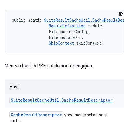
public static 
SuiteResultCacheUtil.CacheResultDesc
ModuleDefinition
 module, 

                File moduleConfig, 

                File moduleDir, 

SkipContext
 skipContext)
Mencari hasil di RBE untuk modul pengujian.
Hasil
Suite
Result
Cache
Util
.
Cache
Result
Descriptor
Cache
Result
Descriptor
yang menjelaskan hasil
cache.