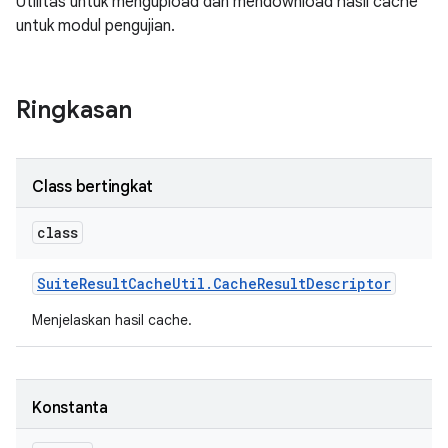
Utilitas untuk mengupload dan mendownload hasil cache
untuk modul pengujian.
Ringkasan
Class bertingkat
class
Suite
Result
Cache
Util
.
Cache
Result
Descriptor
Menjelaskan hasil cache.
Konstanta