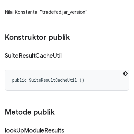
Nilai Konstanta: "tradefed.jar_version"
Konstruktor publik
Suite
Result
Cache
Util
public SuiteResultCacheUtil ()
Metode publik
look
Up
Module
Results