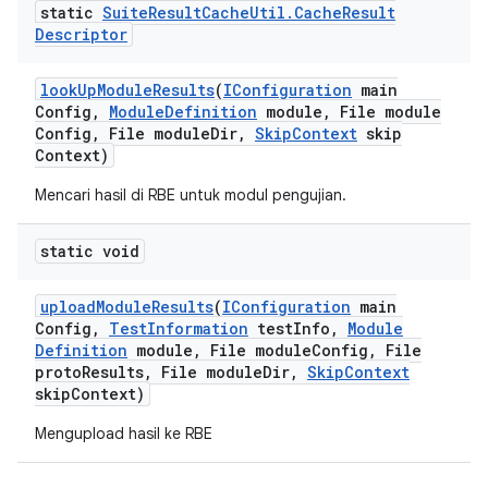
static
Suite
Result
Cache
Util
.
Cache
Result
Descriptor
look
Up
Module
Results
(
IConfiguration
main
Config
,
Module
Definition
module
,
File module
Config
,
File module
Dir
,
Skip
Context
skip
Context)
Mencari hasil di RBE untuk modul pengujian.
static void
upload
Module
Results
(
IConfiguration
main
Config
,
Test
Information
test
Info
,
Module
Definition
module
,
File module
Config
,
File
proto
Results
,
File module
Dir
,
Skip
Context
skip
Context)
Mengupload hasil ke RBE