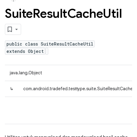
Suite
Result
Cache
Util
public class SuiteResultCacheUtil
extends Object
java.lang.Object
↳
com.android.tradefed.testtype.suite.SuiteResultCacheUt