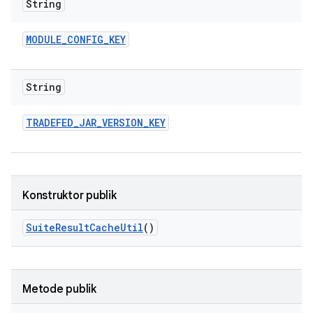
String
MODULE
_
CONFIG
_
KEY
String
TRADEFED
_
JAR
_
VERSION
_
KEY
Konstruktor publik
Suite
Result
Cache
Util
()
Metode publik