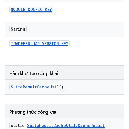
MODULE
_
CONFIG
_
KEY
String
TRADEFED
_
JAR
_
VERSION
_
KEY
Hàm khởi tạo công khai
Suite
Result
Cache
Util
()
Phương thức công khai
static
Suite
Result
Cache
Util
.
Cache
Result