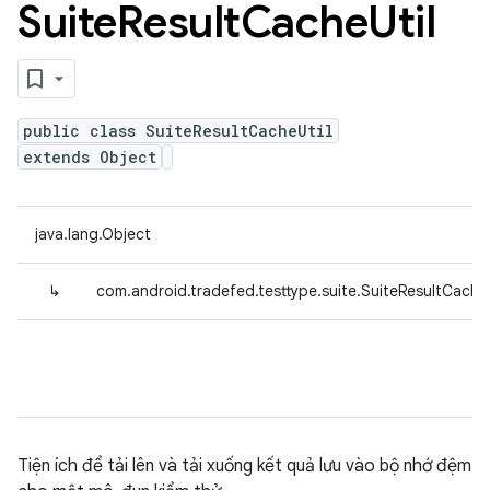
Suite
Result
Cache
Util
public class SuiteResultCacheUtil
extends Object
java.lang.Object
↳
com.android.tradefed.testtype.suite.SuiteResultCacheU
Tiện ích để tải lên và tải xuống kết quả lưu vào bộ nhớ đệm