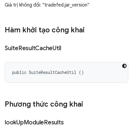
Giá trị không đổi: "tradefed.jar_version"
Hàm khởi tạo công khai
Suite
Result
Cache
Util
public SuiteResultCacheUtil ()
Phương thức công khai
look
Up
Module
Results