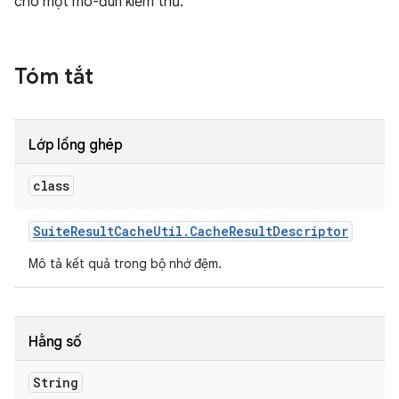
cho một mô-đun kiểm thử.
Tóm tắt
Lớp lồng ghép
class
Suite
Result
Cache
Util
.
Cache
Result
Descriptor
Mô tả kết quả trong bộ nhớ đệm.
Hằng số
String