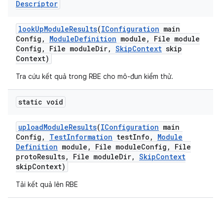
Descriptor
look
Up
Module
Results
(
IConfiguration
main
Config
,
Module
Definition
module
,
File module
Config
,
File module
Dir
,
Skip
Context
skip
Context)
Tra cứu kết quả trong RBE cho mô-đun kiểm thử.
static void
upload
Module
Results
(
IConfiguration
main
Config
,
Test
Information
test
Info
,
Module
Definition
module
,
File module
Config
,
File
proto
Results
,
File module
Dir
,
Skip
Context
skip
Context)
Tải kết quả lên RBE