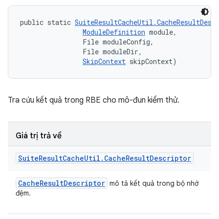
public static 
SuiteResultCacheUtil.CacheResultDesc
ModuleDefinition
 module, 

                File moduleConfig, 

                File moduleDir, 

SkipContext
 skipContext)
Tra cứu kết quả trong RBE cho mô-đun kiểm thử.
Giá trị trả về
Suite
Result
Cache
Util
.
Cache
Result
Descriptor
Cache
Result
Descriptor
mô tả kết quả trong bộ nhớ
đệm.