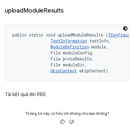
upload
Module
Results
public static void uploadModuleResults (
IConfigura
TestInformation
 testInfo, 

ModuleDefinition
 module, 

                File moduleConfig, 

                File protoResults, 

                File moduleDir, 

SkipContext
 skipContext)
Tải kết quả lên RBE
Thông tin này có hữu ích không cho bạn không?