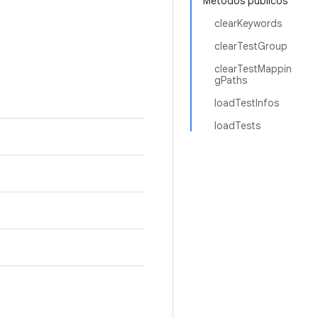
Métodos públicos
clearKeywords
clearTestGroup
clearTestMappin
gPaths
loadTestInfos
loadTests