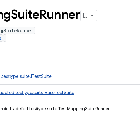
ng
Suite
Runner
ngSuiteRunner
e
testtype.suite.ITestSuite
adefed.testtype.suite.BaseTestSuite
roid.tradefed.testtype.suite.TestMappingSuiteRunner