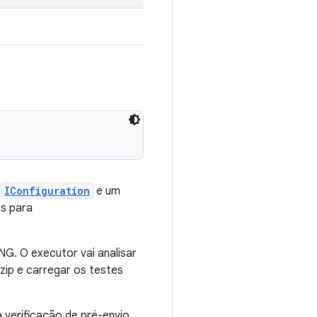
a
IConfiguration
e um
es para
G. O executor vai analisar
ip e carregar os testes
a verificação de pré-envio