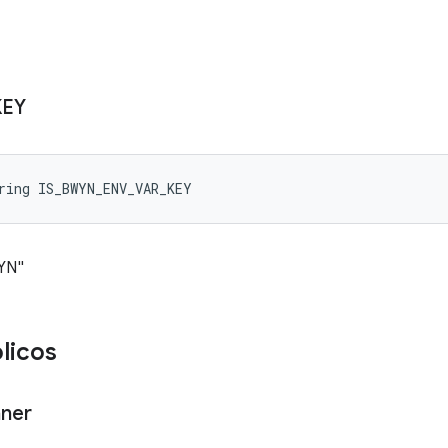
KEY
ring IS_BWYN_ENV_VAR_KEY
WYN"
licos
ner