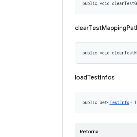
public void clearTest
clear
Test
Mapping
Pat
public void clearTest
load
Test
Infos
public Set<
TestInfo
> l
Retorna