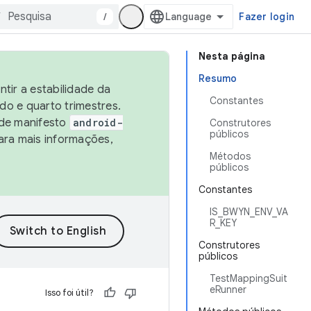
/
Fazer login
Nesta página
Resumo
tir a estabilidade da
Constantes
o e quarto trimestres.
 de manifesto
android-
Construtores
públicos
ara mais informações,
Métodos
públicos
Constantes
IS_BWYN_ENV_VA
R_KEY
Construtores
públicos
TestMappingSuit
eRunner
Isso foi útil?