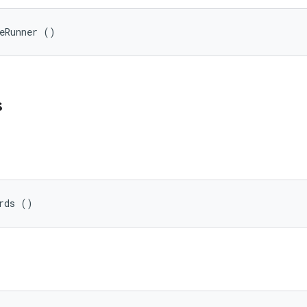
teRunner ()
s
rds ()