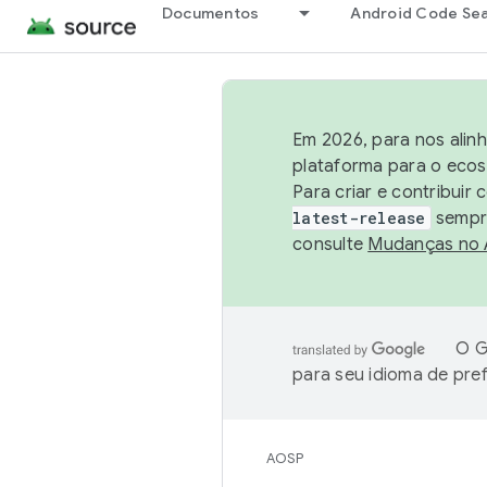
Documentos
Android Code Se
Em 2026, para nos alin
plataforma para o ecos
Para criar e contribuir
latest-release
sempre
consulte
Mudanças no
O G
para seu idioma de pre
AOSP