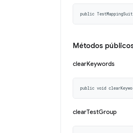
public TestMappingSui
Métodos público
clear
Keywords
public void clearKeywo
clear
Test
Group