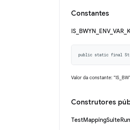
Constantes
IS
_
BWYN
_
ENV
_
VAR
_
public static final St
Valor da constante: "IS_B
Construtores púb
Test
Mapping
Suite
Run