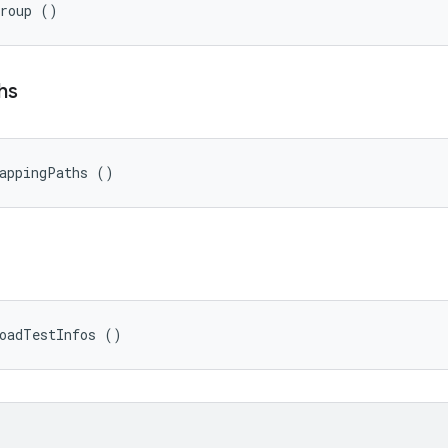
Group ()
hs
MappingPaths ()
oadTestInfos ()