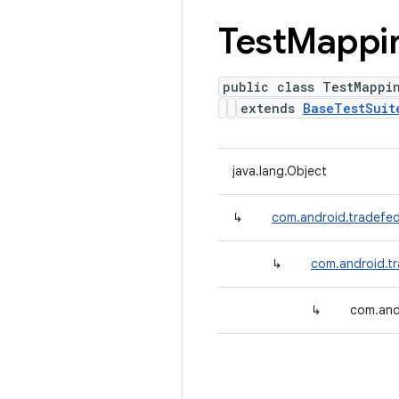
Test
Mappi
public class TestMappi
extends
BaseTestSuit
java.lang.Object
↳
com.android.tradefed.
↳
com.android.tr
↳
com.and