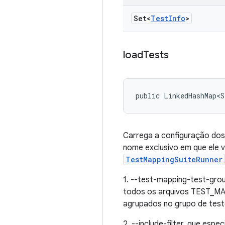
Set<
Test
Info
>
load
Tests
public LinkedHashMap<S
Carrega a configuração dos
nome exclusivo em que ele v
TestMappingSuiteRunner
1. --test-mapping-test-gro
todos os arquivos TEST_MAP
agrupados no grupo de test
2. --include-filter, que esp