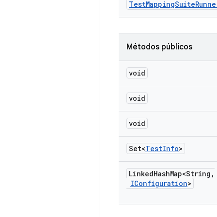
Test
Mapping
Suite
Runne
Métodos públicos
void
void
void
Set<
Test
Info
>
Linked
Hash
Map<String
,
IConfiguration
>