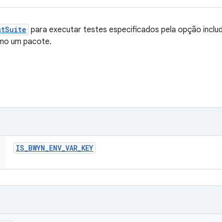
stSuite
para executar testes especificados pela opção include
mo um pacote.
IS
_
BWYN
_
ENV
_
VAR
_
KEY