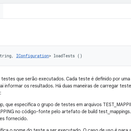
tring, 
IConfiguration
> loadTests ()
 testes que serão executados. Cada teste é definido por um
ai informar os resultados. Há duas maneiras de carregar test
:
up, que especifica o grupo de testes em arquivos TEST_MAPPIN
PING no código-fonte pelo artefato de build test_mappings.z
es fornecido.
ecifica o nome do teste a ser executado. O caso de uso é para 