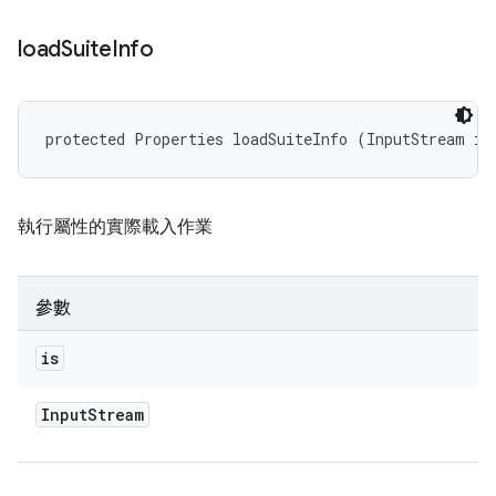
load
Suite
Info
protected Properties loadSuiteInfo (InputStream is
執行屬性的實際載入作業
參數
is
Input
Stream