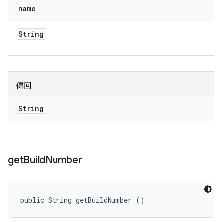
name
String
傳回
String
get
Build
Number
public String getBuildNumber ()