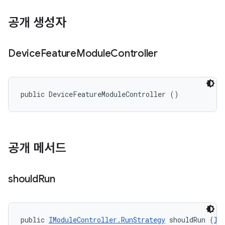
공개 생성자
Device
Feature
Module
Controller
public DeviceFeatureModuleController ()
공개 메서드
should
Run
public 
IModuleController.RunStrategy
 shouldRun (
II