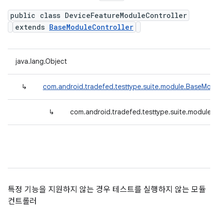
public class DeviceFeatureModuleController
extends
BaseModuleController
java.lang.Object
↳
com.android.tradefed.testtype.suite.module.BaseModu
↳
com.android.tradefed.testtype.suite.module.
특정 기능을 지원하지 않는 경우 테스트를 실행하지 않는 모듈
컨트롤러