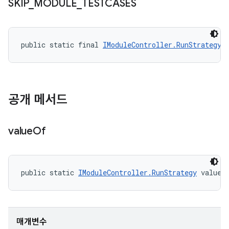
SKIP
_
MODULE
_
TESTCASES
public static final 
IModuleController.RunStrategy
 
공개 메서드
value
Of
public static 
IModuleController.RunStrategy
 valueO
매개변수