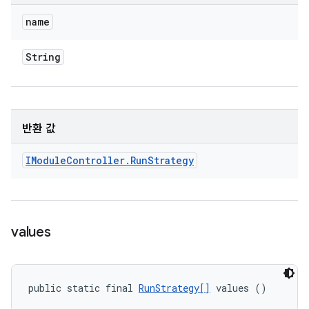
name
String
반환 값
IModule
Controller
.
Run
Strategy
values
public static final 
RunStrategy[]
 values ()