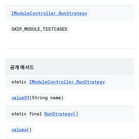
IModule
Controller
.
Run
Strategy
SKIP
_
MODULE
_
TESTCASES
공개 메서드
static
IModule
Controller
.
Run
Strategy
value
Of
(String name)
static final
Run
Strategy[]
values
()