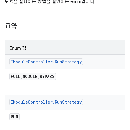
모듈을 실행하는 방법을 설명하는 enum입니다.
요약
Enum 값
IModule
Controller
.
Run
Strategy
FULL
_
MODULE
_
BYPASS
IModule
Controller
.
Run
Strategy
RUN