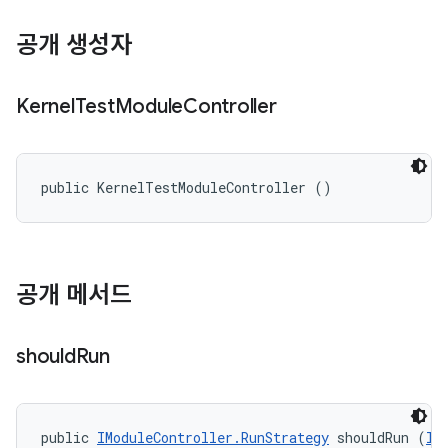
공개 생성자
Kernel
Test
Module
Controller
public KernelTestModuleController ()
공개 메서드
should
Run
public 
IModuleController.RunStrategy
 shouldRun (
II