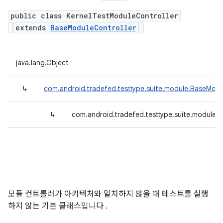
public class KernelTestModuleController
extends
BaseModuleController
java.lang.Object
↳
com.android.tradefed.testtype.suite.module.BaseModu
↳
com.android.tradefed.testtype.suite.module.
모듈 컨트롤러가 아키텍처와 일치하지 않을 때 테스트를 실행
하지 않는 기본 클래스입니다 .