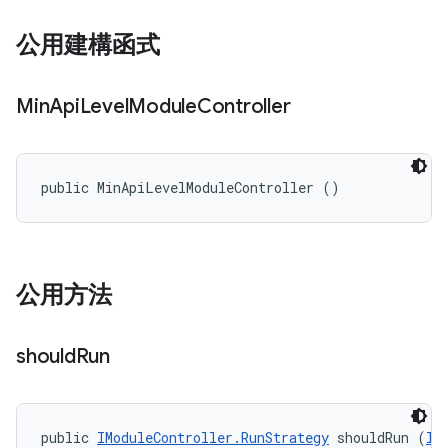
公用建構函式
Min
Api
Level
Module
Controller
public MinApiLevelModuleController ()
公用方法
should
Run
public 
IModuleController.RunStrategy
 shouldRun (
II