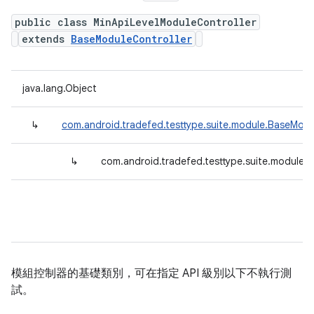
public class MinApiLevelModuleController
extends
BaseModuleController
java.lang.Object
↳
com.android.tradefed.testtype.suite.module.BaseModu
↳
com.android.tradefed.testtype.suite.module.
模組控制器的基礎類別，可在指定 API 級別以下不執行測
試。