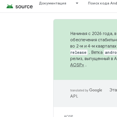
Документация
Поиск кода And
Начиная с 2026 года, 
обеспечения стабильн
во 2-м и 4-м квартала
release
. Ветка
andro
релиз, выпущенный в 
AOSP»
.
Эта
API
.
AOSP