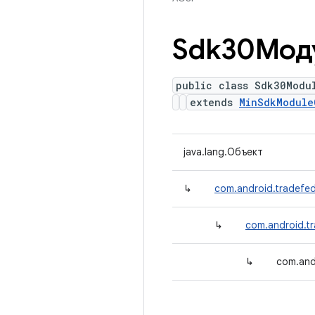
Sdk30Мод
public class Sdk30Modu
extends
MinSdkModule
java.lang.Объект
↳
com.android.tradefed
↳
com.android.tr
↳
com.and