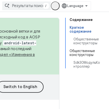
/
Содержание
Краткое
основной ветки и для
содержание
исходный код в AOSP
Общественные
ку
android-latest-
конструкторы
 самый последний
Общественные
здел «Изменения в
конструкторы
Sdk30МодульКо
нтроллер