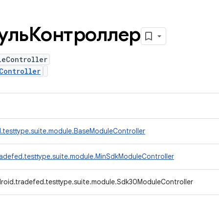
ульКонтроллер
leController
Controller
.testtype.suite.module.BaseModuleController
adefed.testtype.suite.module.MinSdkModuleController
roid.tradefed.testtype.suite.module.Sdk30ModuleController