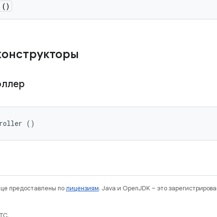
()
конструкторы
оллер
roller ()
нице предоставлены по
лицензиям
. Java и OpenJDK – это зарегистриров
TC.