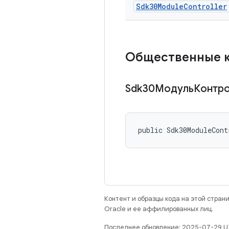
Sdk30Module
Controller
Общественные 
Sdk30МодульКонтр
public Sdk30ModuleCont
Контент и образцы кода на этой стра
Oracle и ее аффилированных лиц.
Последнее обновление: 2025-07-29 U