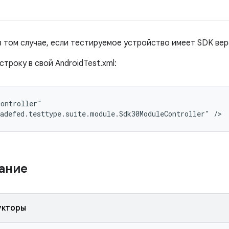
в том случае, если тестируемое устройство имеет SDK вер
строку в свой AndroidTest.xml:
ontroller"

adefed.testtype.suite.module.Sdk30ModuleController" />
жание
укторы