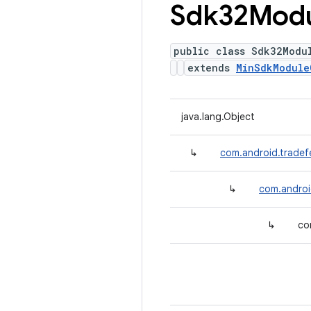
Sdk32Mod
public class Sdk32Modu
extends
MinSdkModule
java.lang.Object
↳
com.android.tradef
↳
com.androi
↳
co