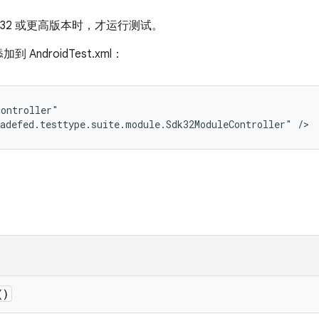
 32 或更高版本时，才运行测试。
ndroidTest.xml：
ontroller"

adefed.testtype.suite.module.Sdk32ModuleController" />
()