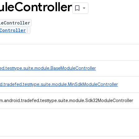
ule
Controller
leController
Controller
ed.testtype.suite.module.BaseModuleController
d.tradefed.testtype.suite.module.MinSdkModuleController
m.android.tradefed.testtype.suite.module.Sdk32ModuleController