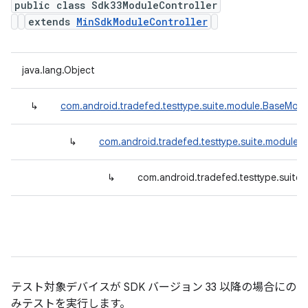
public class Sdk33ModuleController
extends
MinSdkModuleController
java.lang.Object
↳
com.android.tradefed.testtype.suite.module.BaseModu
↳
com.android.tradefed.testtype.suite.module.
↳
com.android.tradefed.testtype.suite
テスト対象デバイスが SDK バージョン 33 以降の場合にの
みテストを実行します。