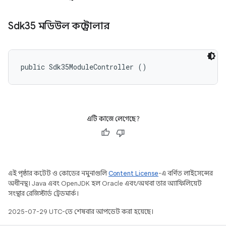
Sdk35 মডিউল কন্ট্রোলার
public Sdk35ModuleController ()
এটি কাজে লেগেছে?
এই পৃষ্ঠার কন্টেন্ট ও কোডের নমুনাগুলি
Content License
-এ বর্ণিত লাইসেন্সের
অধীনস্থ। Java এবং OpenJDK হল Oracle এবং/অথবা তার অ্যাফিলিয়েট
সংস্থার রেজিস্টার্ড ট্রেডমার্ক।
2025-07-29 UTC-তে শেষবার আপডেট করা হয়েছে।