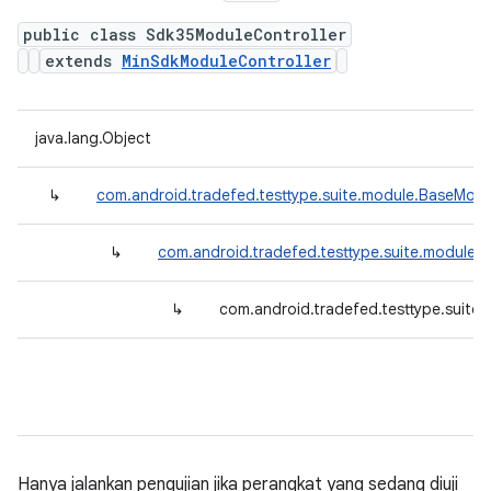
public class Sdk35ModuleController
extends
MinSdkModuleController
java.lang.Object
↳
com.android.tradefed.testtype.suite.module.BaseModu
↳
com.android.tradefed.testtype.suite.module.
↳
com.android.tradefed.testtype.suite
Hanya jalankan pengujian jika perangkat yang sedang diuji