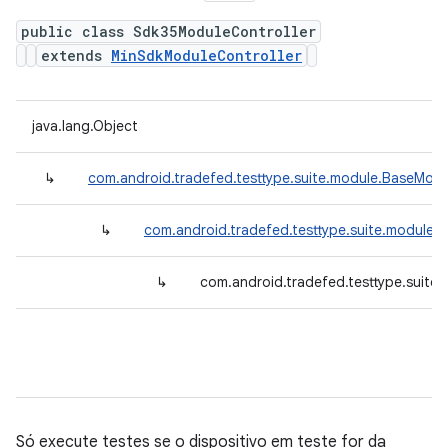
public class Sdk35ModuleController
extends
MinSdkModuleController
java.lang.Object
↳
com.android.tradefed.testtype.suite.module.BaseModu
↳
com.android.tradefed.testtype.suite.module.
↳
com.android.tradefed.testtype.suite
Só execute testes se o dispositivo em teste for da