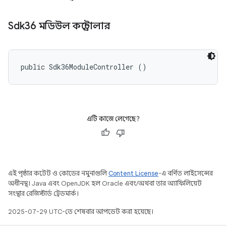
Sdk36 মডিউল কন্ট্রোলার
public Sdk36ModuleController ()
এটি কাজে লেগেছে?
এই পৃষ্ঠার কন্টেন্ট ও কোডের নমুনাগুলি
Content License
-এ বর্ণিত লাইসেন্সের
অধীনস্থ। Java এবং OpenJDK হল Oracle এবং/অথবা তার অ্যাফিলিয়েট
সংস্থার রেজিস্টার্ড ট্রেডমার্ক।
2025-07-29 UTC-তে শেষবার আপডেট করা হয়েছে।