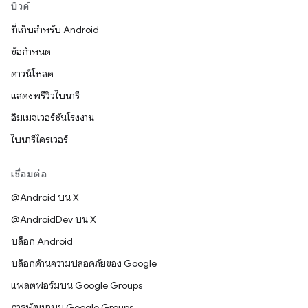
บิวด์
ที่เก็บสำหรับ Android
ข้อกำหนด
ดาวน์โหลด
แสดงพรีวิวไบนารี
อิมเมจเวอร์ชันโรงงาน
ไบนารีไดรเวอร์
เชื่อมต่อ
@Android บน X
@AndroidDev บน X
บล็อก Android
บล็อกด้านความปลอดภัยของ Google
แพลตฟอร์มบน Google Groups
การพัฒนาบน Google Groups