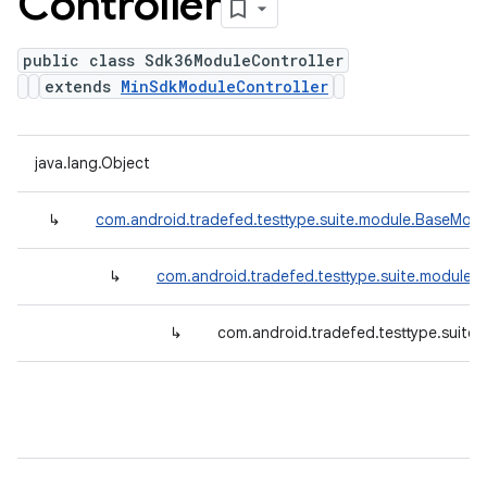
Controller
public class Sdk36ModuleController
extends
MinSdkModuleController
java.lang.Object
↳
com.android.tradefed.testtype.suite.module.BaseModu
↳
com.android.tradefed.testtype.suite.module.
↳
com.android.tradefed.testtype.suite