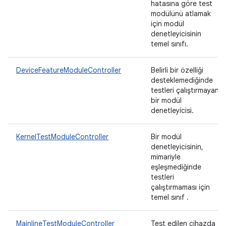
hatasına göre test
modülünü atlamak
için modül
denetleyicisinin
temel sınıfı.
DeviceFeatureModuleController
Belirli bir özelliği
desteklemediğinde
testleri çalıştırmayan
bir modül
denetleyicisi.
KernelTestModuleController
Bir modül
denetleyicisinin,
mimariyle
eşleşmediğinde
testleri
çalıştırmaması için
temel sınıf .
MainlineTestModuleController
Test edilen cihazda