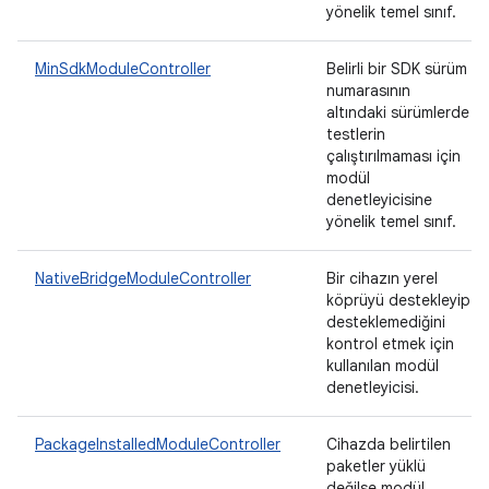
yönelik temel sınıf.
MinSdkModuleController
Belirli bir SDK sürüm
numarasının
altındaki sürümlerde
testlerin
çalıştırılmaması için
modül
denetleyicisine
yönelik temel sınıf.
NativeBridgeModuleController
Bir cihazın yerel
köprüyü destekleyip
desteklemediğini
kontrol etmek için
kullanılan modül
denetleyicisi.
PackageInstalledModuleController
Cihazda belirtilen
paketler yüklü
değilse modül