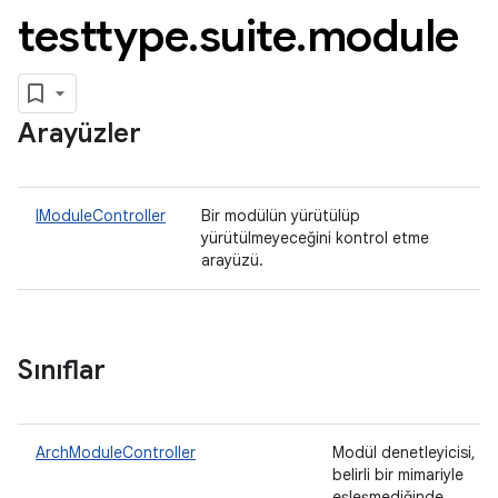
testtype
.
suite
.
module
Arayüzler
IModuleController
Bir modülün yürütülüp
yürütülmeyeceğini kontrol etme
arayüzü.
Sınıflar
ArchModuleController
Modül denetleyicisi,
belirli bir mimariyle
eşleşmediğinde