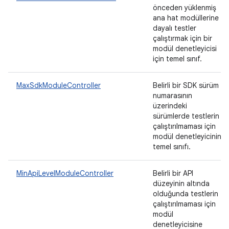
önceden yüklenmiş
ana hat modüllerine
dayalı testler
çalıştırmak için bir
modül denetleyicisi
için temel sınıf.
MaxSdkModuleController
Belirli bir SDK sürüm
numarasının
üzerindeki
sürümlerde testlerin
çalıştırılmaması için
modül denetleyicinin
temel sınıfı.
MinApiLevelModuleController
Belirli bir API
düzeyinin altında
olduğunda testlerin
çalıştırılmaması için
modül
denetleyicisine