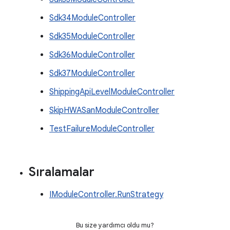
Sdk34ModuleController
Sdk35ModuleController
Sdk36ModuleController
Sdk37ModuleController
ShippingApiLevelModuleController
SkipHWASanModuleController
TestFailureModuleController
Sıralamalar
IModuleController.RunStrategy
Bu size yardımcı oldu mu?