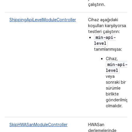
çalıştırın.
ShippingApiLevelModuleController
Cihaz aşağıdaki
koşulları karşılıyorsa
testleri çalıştırın:
min-api-
level
tanımlanmışsa:
Cihaz,
min-api-
level
veya
sonraki bir
sürümle
birlikte
gönderilmiş
olmalıdır.
SkipHWASanModuleController
HWASan
derlemelerinde