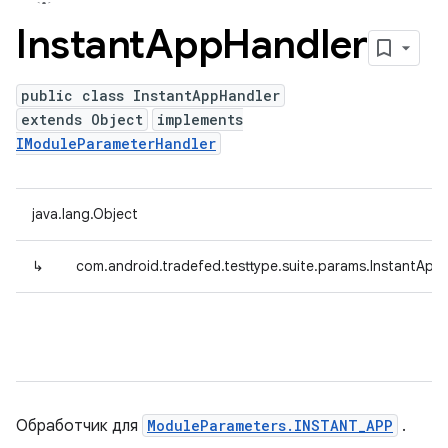
Instant
App
Handler
public class InstantAppHandler
extends Object
implements
IModuleParameterHandler
java.lang.Object
↳
com.android.tradefed.testtype.suite.params.InstantApp
Обработчик для
ModuleParameters.INSTANT_APP
.