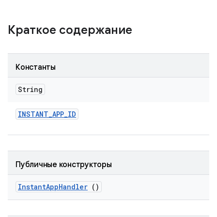
Краткое содержание
Константы
String
INSTANT
_
APP
_
ID
Публичные конструкторы
Instant
App
Handler
()