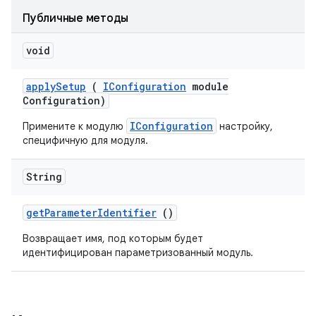
Публичные методы
void
apply
Setup
(
IConfiguration
module
Configuration)
IConfiguration
Примените к модулю
настройку,
специфичную для модуля.
String
get
Parameter
Identifier
()
Возвращает имя, под которым будет
идентифицирован параметризованный модуль.