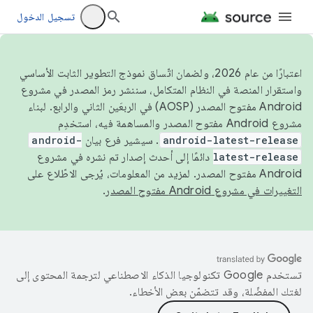
تسجيل الدخول
اعتبارًا من عام 2026، ولضمان اتّساق نموذج التطوير الثابت الأساسي
واستقرار المنصة في النظام المتكامل، سننشر رمز المصدر في مشروع
Android مفتوح المصدر (AOSP) في الربعَين الثاني والرابع. لبناء
مشروع Android مفتوح المصدر والمساهمة فيه، استخدِم
android-latest-release
. سيشير فرع بيان
android-
latest-release
دائمًا إلى أحدث إصدار تم نشره في مشروع
Android مفتوح المصدر. لمزيد من المعلومات، يُرجى الاطّلاع على
التغييرات في مشروع Android مفتوح المصدر
.
تستخدم Google تكنولوجيا الذكاء الاصطناعي لترجمة المحتوى إلى
لغتك المفضّلة، وقد تتضمّن بعض الأخطاء.