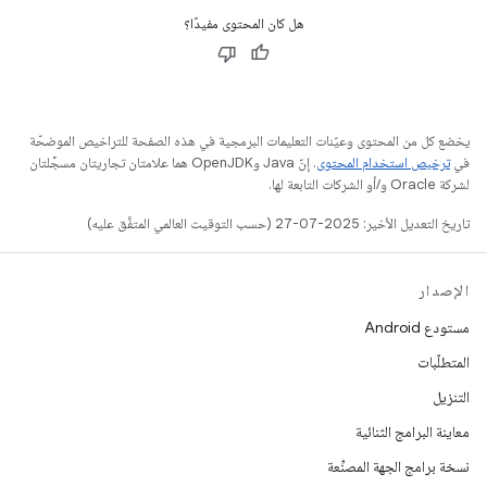
هل كان المحتوى مفيدًا؟
يخضع كل من المحتوى وعيّنات التعليمات البرمجية في هذه الصفحة للتراخيص الموضحّة
في
ترخيص استخدام المحتوى
. إنّ Java وOpenJDK هما علامتان تجاريتان مسجَّلتان
لشركة Oracle و/أو الشركات التابعة لها.
تاريخ التعديل الأخير: 2025-07-27 (حسب التوقيت العالمي المتفَّق عليه)
الإصدار
مستودع Android
المتطلّبات
التنزيل
معاينة البرامج الثنائية
نسخة برامج الجهة المصنِّعة