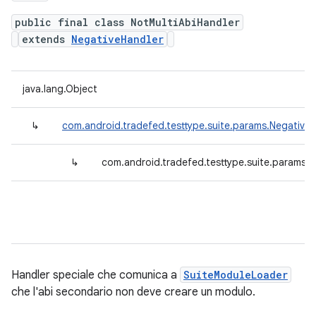
public final class NotMultiAbiHandler
extends
NegativeHandler
java.lang.Object
↳
com.android.tradefed.testtype.suite.params.Negative
↳
com.android.tradefed.testtype.suite.params.N
Handler speciale che comunica a
SuiteModuleLoader
che l'abi secondario non deve creare un modulo.