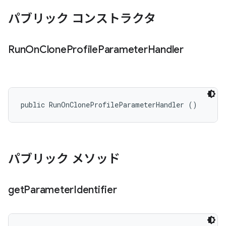
パブリック コンストラクタ
Run
On
Clone
Profile
Parameter
Handler
public RunOnCloneProfileParameterHandler ()
パブリック メソッド
get
Parameter
Identifier