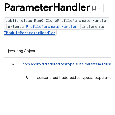
Parameter
Handler
public class RunOnCloneProfileParameterHandler
extends
ProfileParameterHandler
implements
IModuleParameterHandler
java.lang.Object
↳
com.android.tradefed.testtype.suite.params.multiuser.
↳
com.android.tradefed.testtype.suite.params.