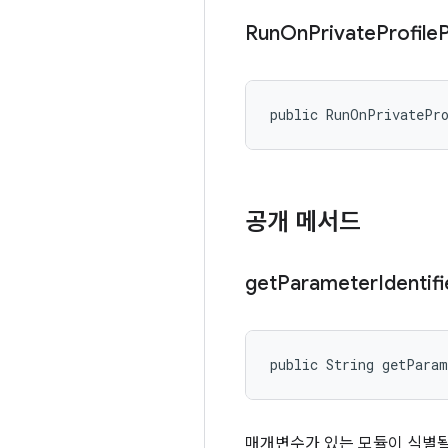
Run
On
Private
Profile
public RunOnPrivatePr
공개 메서드
get
Parameter
Identifi
public String getPara
매개변수가 있는 모듈이 식별될