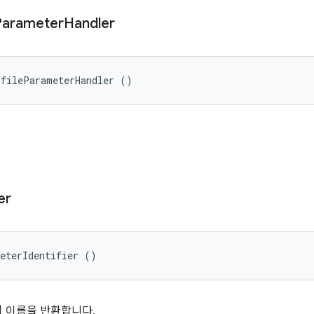
Parameter
Handler
ofileParameterHandler ()
er
meterIdentifier ()
 이름을 반환합니다.