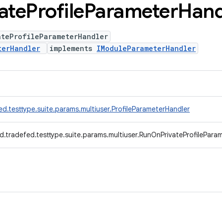
ate
Profile
Parameter
Hand
ateProfileParameterHandler
terHandler
implements
IModuleParameterHandler
d.testtype.suite.params.multiuser.ProfileParameterHandler
d.tradefed.testtype.suite.params.multiuser.RunOnPrivateProfilePara