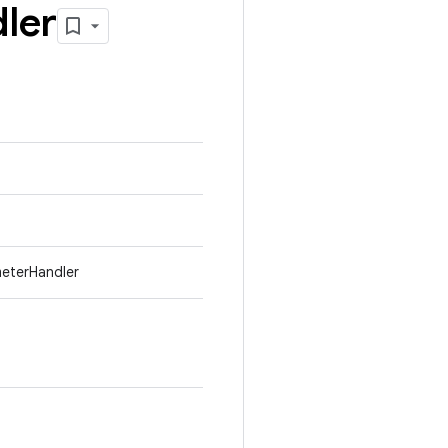
ler
meterHandler