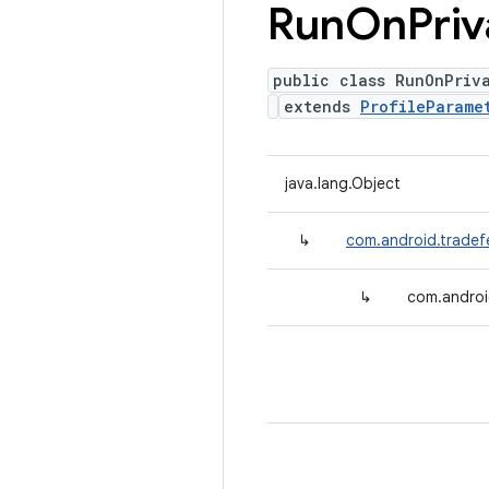
Run
On
Priv
public class RunOnPriv
extends
ProfileParame
java.lang.Object
↳
com.android.tradefe
↳
com.androi